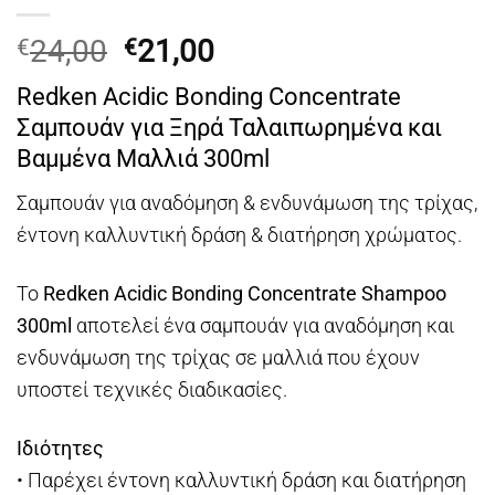
Original
Η
24,00
21,00
€
€
price
τρέχουσα
Redken Acidic Bonding Concentrate
was:
τιμή
Σαμπουάν για Ξηρά Ταλαιπωρημένα και
€24,00.
είναι:
Βαμμένα Μαλλιά 300ml
€21,00.
Σαμπουάν για αναδόμηση & ενδυνάμωση της τρίχας,
έντονη καλλυντική δράση & διατήρηση χρώματος.
Το
Redken Acidic Bonding Concentrate Shampoo
300ml
αποτελεί ένα σαμπουάν για αναδόμηση και
ενδυνάμωση της τρίχας σε μαλλιά που έχουν
υποστεί τεχνικές διαδικασίες.
Ιδιότητες
• Παρέχει έντονη καλλυντική δράση και διατήρηση