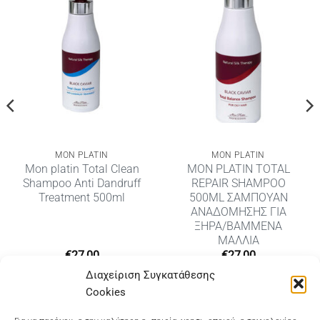
MON PLATIN
MON PLATIN
Mon platin Total Clean
MON PLATIN TOTAL
Shampoo Anti Dandruff
REPAIR SHAMPOO
Treatment 500ml
500ML ΣΑΜΠΟΥΑΝ
ΑΝΑΔΟΜΗΣΗΣ ΓΙΑ
ΞΗΡΑ/ΒΑΜΜΕΝΑ
ΜΑΛΛΙΑ
€
27,00
€
27,00
υσα
Διαχείριση Συγκατάθεσης
Cookies