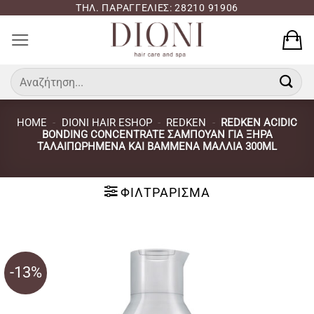
Μετάβαση
ΤΗΛ. ΠΑΡΑΓΓΕΛΙΕΣ: 28210 91906
στο
περιεχόμενο
Αναζήτηση
για:
HOME
-
DIONI HAIR ESHOP
-
REDKEN
-
REDKEN ACIDIC
BONDING CONCENTRATE ΣΑΜΠΟΥΆΝ ΓΙΑ ΞΗΡΆ
ΤΑΛΑΙΠΩΡΗΜΈΝΑ ΚΑΙ ΒΑΜΜΈΝΑ ΜΑΛΛΙΆ 300ML
ΦΙΛΤΡΆΡΙΣΜΑ
-13%