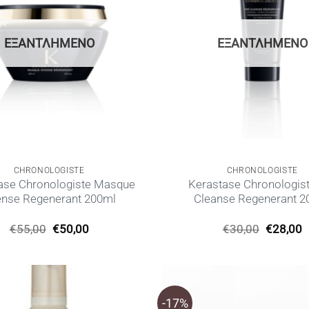
ΕΞΑΝΤΛΗΜΈΝΟ
ΕΞΑΝΤΛΗΜΈΝΟ
CHRONOLOGISTE
CHRONOLOGISTE
ase Chronologiste Masque
Kerastase Chronologist
ense Regenerant 200ml
Cleanse Regenerant 2
Original
Η
Original
€
55,00
€
50,00
€
30,00
€
28,00
price
τρέχουσα
price
τ
was:
τιμή
was:
τ
€55,00.
είναι:
€30,00.
ε
€50,00.
€
-17%