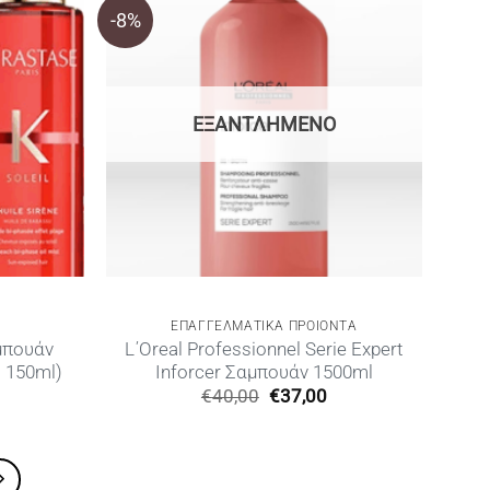
-8%
ΕΞΑΝΤΛΗΜΈΝΟ
ΕΠΑΓΓΕΛΜΑΤΙΚΑ ΠΡΟΙΟΝΤΑ
αμπουάν
L΄Oreal Professionnel Serie Expert
 150ml)
Inforcer Σαμπουάν 1500ml
Original
Η
€
40,00
€
37,00
price
τρέχουσα
was:
τιμή
€40,00.
είναι:
€37,00.