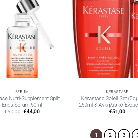
SERUM
KERASTASE
ase Nutri-Supplement Split
Kérastase Soleil Set (Σ
Ends Serum 50ml
250ml & Αντηλιακό Έλαιο
Original
Η
€
50,00
€
44,00
€
51,00
price
τρέχουσα
was:
τιμή
€50,00.
είναι:
€44,00.
1
2
3