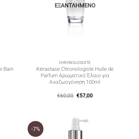
ΕΞΑΝΤΛΗΜΈΝΟ
CHRONOLOGISTE
e Bain
Kérastase Chronologiste Huile de
Parfum Αρωματικό Έλαιο για
Αναζωογόνηση 100ml
Η
Original
Η
€
60,00
€
57,00
ρέχουσα
price
τρέχουσα
ιμή
was:
τιμή
ίναι:
€60,00.
είναι:
28,00.
€57,00.
-7%