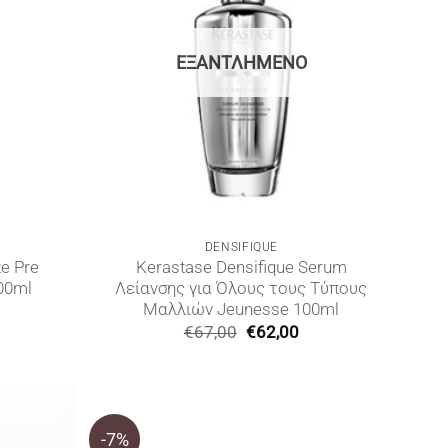
ΕΞΑΝΤΛΗΜΈΝΟ
DENSIFIQUE
e Pre
Kerastase Densifique Serum
00ml
Λείανσης για Όλους τους Τύπους
Μαλλιών Jeunesse 100ml
Η
Original
Η
€
67,00
€
62,00
ρέχουσα
price
τρέχουσα
ιμή
was:
τιμή
ίναι:
€67,00.
είναι:
28,00.
€62,00.
-7%