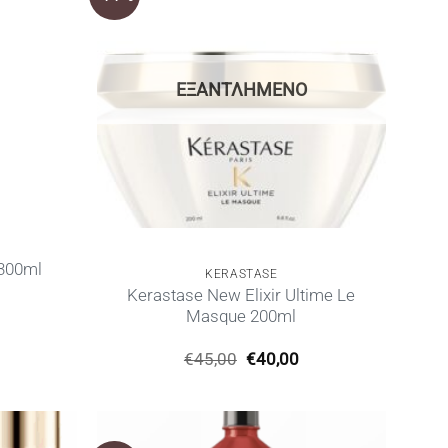
ΕΞΑΝΤΛΗΜΈΝΟ
 300ml
KERASTASE
Kerastase New Elixir Ultime Le
Masque 200ml
Η
ρέχουσα
Original
Η
€
45,00
€
40,00
ιμή
price
τρέχουσα
ίναι:
was:
τιμή
30,00.
€45,00.
είναι:
€40,00.