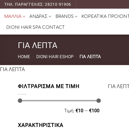
Μετάβαση
ΤΗΛ. ΠΑΡΑΓΓΕΛΙΕΣ: 28210 91906
στο
ΜΑΛΛΙΑ
ΑΝΔΡΑΣ
BRANDS
ΚΟΡΕΑΤΙΚΑ ΠΡΟΙΟΝ
περιεχόμενο
DIONI HAIR SPA CONTACT
ΓΙΑ ΛΕΠΤΑ
HOME
-
DIONI HAIR ESHOP
-
ΓΙΑ ΛΕΠΤΑ
ΓΙΑ ΛΕΠΤΑ
ΦΙΛΤΡΆΡΙΣΜΑ ΜΕ ΤΙΜΉ
ΓΙΑ ΛΕΠ
Ελάχιστη
Μέγιστη
Τιμή:
€10
—
€100
τιμή
τιμή
ΧΑΡΑΚΤΗΡΙΣΤΙΚΑ