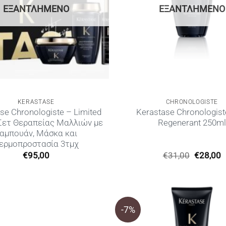
ΕΞΑΝΤΛΗΜΈΝΟ
ΕΞΑΝΤΛΗΜΈΝΟ
KERASTASE
CHRONOLOGISTE
se Chronologiste – Limited
Kerastase Chronologist
 Σετ Θεραπείας Μαλλιών με
Regenerant 250ml
αμπουάν, Μάσκα και
ερμοπροστασία 3τμχ
Original
€
95,00
€
31,00
€
28,00
price
τ
was:
τ
€31,00.
ε
€
-7%