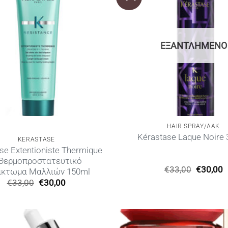
ΕΞΑΝΤΛΗΜΈΝΟ
HAIR SPRAY/ΛΑΚ
Kérastase Laque Noire
KERASTASE
se Extentioniste Thermique
Θερμοπροστατευτικό
Original
€
33,00
€
30,00
άκτωμα Μαλλιών 150ml
price
τ
Original
Η
€
33,00
€
30,00
was:
τ
price
τρέχουσα
€33,00.
ε
was:
τιμή
€
€33,00.
είναι:
€30,00.