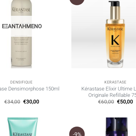
ΕΞΑΝΤΛΗΜΈΝΟ
DENSIFIQUE
KERASTASE
Kérastase Elixir Ultime 
ase Densimorphose 150ml
Originale Refillable 
Original
Η
Original
€
34,00
€
30,00
€
60,00
€
50,00
price
τρέχουσα
price
τ
was:
τιμή
was:
τ
€34,00.
είναι:
€60,00.
ε
€30,00.
€
-9%