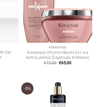
KERASTASE
RI Gel
Kerastase Chroma Absolu Σετ για
l
λεπτά μαλλιά (Σαμπουάν & Μάσκα)
Original
Η
€
72,00
€
65,00
price
τρέχουσα
was:
τιμή
€72,00.
είναι:
€65,00.
-5%