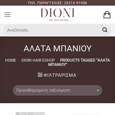
Μετάβαση
ΤΗΛ. ΠΑΡΑΓΓΕΛΙΕΣ: 28210 91906
στο
περιεχόμενο
Αναζήτηση
για:
ΑΛΑΤΑ ΜΠΑΝΙΟΥ
HOME
-
DIONI HAIR ESHOP
-
PRODUCTS TAGGED “ΑΛΑΤΑ
ΜΠΑΝΙΟΥ”
ΦΙΛΤΡΆΡΙΣΜΑ