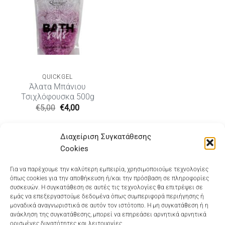
QUICKGEL
Άλατα Μπάνιου
Τσιχλόφουσκα 500g
Original
Η
€
5,00
€
4,00
price
τρέχουσα
was:
τιμή
€5,00.
είναι:
Διαχείριση Συγκατάθεσης
€4,00.
Cookies
Dioni Hair Care
, Ζυμβρακάκηδων 33
, τηλ 28210
Για να παρέχουμε την καλύτερη εμπειρία, χρησιμοποιούμε τεχνολογίες
όπως cookies για την αποθήκευση ή/και την πρόσβαση σε πληροφορίες
91906
συσκευών. Η συγκατάθεση σε αυτές τις τεχνολογίες θα επιτρέψει σε
εμάς να επεξεργαστούμε δεδομένα όπως συμπεριφορά περιήγησης ή
Dioni Hair Spa
, Κ. Σφακιανάκη 5
, τηλ 28210 94712
μοναδικά αναγνωριστικά σε αυτόν τον ιστότοπο. Η μη συγκατάθεση ή η
ανάκληση της συγκατάθεσης, μπορεί να επηρεάσει αρνητικά αρνητικά
ορισμένες δυνατότητες και λειτουργίες.