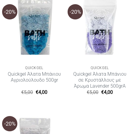
-20%
-20%
QUICKGEL
QUICKGEL
Quickgel Άλατα Μπάνιου
Quickgel Άλατα Μπάνιου
Aγριολούλουδο 500gr
σε Κρυστάλλους με
Άρωμα Lavender 500grΑ
Original
Η
Original
Η
€
5,00
€
4,00
€
5,00
€
4,00
price
τρέχουσα
price
τρέχουσα
was:
τιμή
was:
τιμή
€5,00.
είναι:
€5,00.
είναι:
€4,00.
€4,00.
-20%