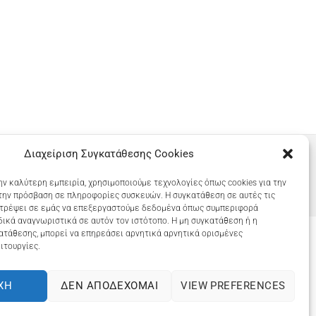
Διαχείριση Συγκατάθεσης Cookies
ην καλύτερη εμπειρία, χρησιμοποιούμε τεχνολογίες όπως cookies για την
την πρόσβαση σε πληροφορίες συσκευών. Η συγκατάθεση σε αυτές τις
ιτρέψει σε εμάς να επεξεργαστούμε δεδομένα όπως συμπεριφορά
ικά αναγνωριστικά σε αυτόν τον ιστότοπο. Η μη συγκατάθεση ή η
ατάθεσης, μπορεί να επηρεάσει αρνητικά αρνητικά ορισμένες
ιτουργίες.
COOKIES (ΕΕ)
ΧΉ
ΔΕΝ ΑΠΟΔΈΧΟΜΑΙ
VIEW PREFERENCES