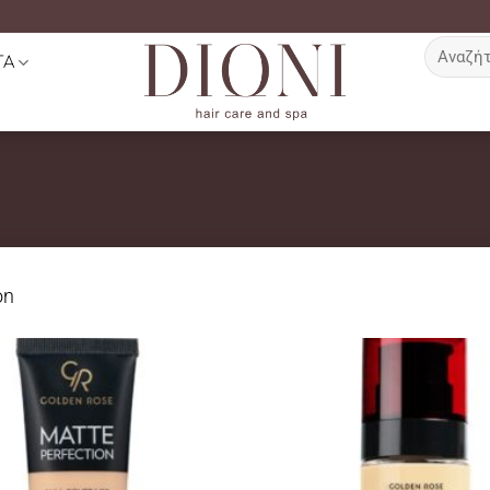
Αναζήτη
ΤΑ
για:
on