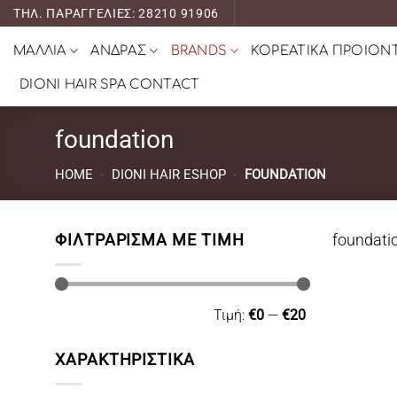
Μετάβαση
ΤΗΛ. ΠΑΡΑΓΓΕΛΙΕΣ: 28210 91906
στο
ΜΑΛΛΙΑ
ΑΝΔΡΑΣ
BRANDS
ΚΟΡΕΑΤΙΚΑ ΠΡΟΙΟΝ
περιεχόμενο
DIONI HAIR SPA CONTACT
foundation
HOME
-
DIONI HAIR ESHOP
-
FOUNDATION
ΦΙΛΤΡΆΡΙΣΜΑ ΜΕ ΤΙΜΉ
foundati
Ελάχιστη
Μέγιστη
Τιμή:
€0
—
€20
τιμή
τιμή
ΧΑΡΑΚΤΗΡΙΣΤΙΚΑ