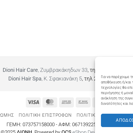
Dioni Hair Care
, Ζυμβρακάκηδων 33
, τηλ 28210 91906
Για να παρέχουμε τ
Dioni Hair Spa
, Κ. Σφακιανάκη 5
, τηλ 28210 94712
αποθήκευση ή/και 
τεχνολογίες θα επ
περιήγησης ή μοναδ
ανάκληση της συγκ
Visa
MasterCard
Cash
Bank
Google
δυνατότητες και λε
On
Transfer
Wallet
ΡΩΜΗΣ
ΠΟΛΙΤΙΚΉ ΕΠΙΣΤΡΟΦΏΝ
ΠΟΛΙΤΙΚΉ ΑΠΟΡΡΉΤΟΥ – 
Delivery
ΑΠΟΔΟ
ΓΕΜΗ: 073757158000 - ΑΦΜ: 067139225 ΔΟΥ:ΧΑΝΙΩΝ
©2025
ΔΙΩΝΗ
. Powered by
OCS
eShop Development
Engine