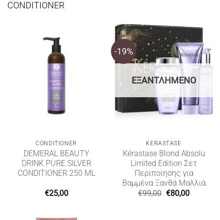
CONDITIONER
-19%
ΕΞΑΝΤΛΗΜΈΝΟ
CONDITIONER
KERASTASE
DEMERAL BEAUTY
Kérastase Blond Absolu
DRINK PURE SILVER
Limited Edition Σετ
CONDITIONER 250 ML
Περιποίησης για
Βαμμένα Ξανθά Μαλλιά
Original
Η
€
25,00
€
99,00
€
80,00
price
τρέχουσ
was:
τιμή
€99,00.
είναι: