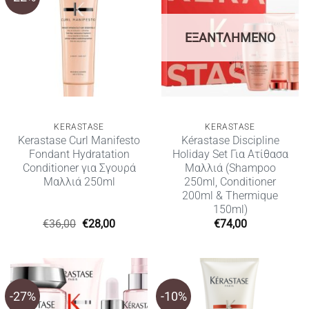
ΕΞΑΝΤΛΗΜΈΝΟ
KERASTASE
KERASTASE
Kerastase Curl Manifesto
Kérastase Discipline
Fondant Hydratation
Holiday Set Για Ατίθασα
Conditioner για Σγουρά
Μαλλιά (Shampoo
Μαλλιά 250ml
250ml, Conditioner
200ml & Thermique
150ml)
Original
Η
€
36,00
€
28,00
€
74,00
price
τρέχουσα
was:
τιμή
€36,00.
είναι:
€28,00.
-27%
-10%