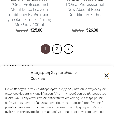
L’Oreal Professionnel
L’Oreal Professionnel
Metal Detox Leave In
New Absolut Repair
Conditioner Ενυδάτωσης
Conditioner 750ml
για Όλους τους Τύπους
Μαλλιών 100ml
Original
Η
Original
Η
€
28,00
€
25,00
€
28,00
€
26,00
price
τρέχουσα
price
τρέχουσ
was:
τιμή
was:
τιμή
€28,00.
είναι:
€28,00.
είναι:
€25,00.
€26,00.
1
2
CONDITIONER
Διαχείριση Συγκατάθεσης
Cookies
Dioni Hair Care
, Ζυμβρακάκηδων 33
, τηλ 28210
Για να παρέχουμε την καλύτερη εμπειρία, χρησιμοποιούμε τεχνολογίες
όπως cookies για την αποθήκευση ή/και την πρόσβαση σε πληροφορίες
91906
συσκευών. Η συγκατάθεση σε αυτές τις τεχνολογίες θα επιτρέψει σε
εμάς να επεξεργαστούμε δεδομένα όπως συμπεριφορά περιήγησης ή
Dioni Hair Spa
, Κ. Σφακιανάκη 5
, τηλ 28210 94712
μοναδικά αναγνωριστικά σε αυτόν τον ιστότοπο. Η μη συγκατάθεση ή η
ανάκληση της συγκατάθεσης, μπορεί να επηρεάσει αρνητικά αρνητικά