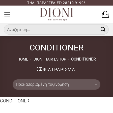
Μετάβαση
ΤΗΛ. ΠΑΡΑΓΓΕΛΙΕΣ: 28210 91906
στο
περιεχόμενο
Αναζήτηση
για:
CONDITIONER
HOME
-
DIONI HAIR ESHOP
-
CONDITIONER
ΦΙΛΤΡΆΡΙΣΜΑ
CONDITIONER