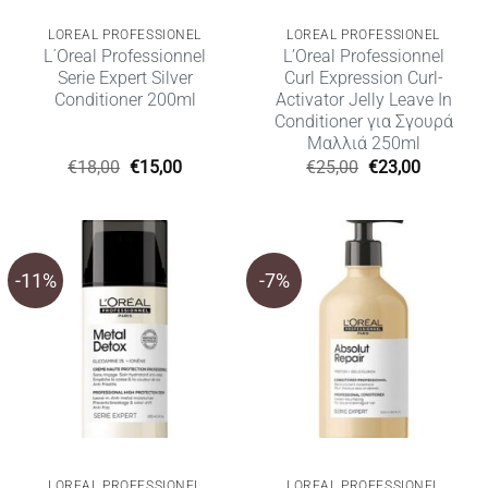
LOREAL PROFESSIONEL
LOREAL PROFESSIONEL
L΄Oreal Professionnel
L’Oreal Professionnel
Serie Expert Silver
Curl Expression Curl-
Conditioner 200ml
Activator Jelly Leave In
Conditioner για Σγουρά
Μαλλιά 250ml
Original
Η
Original
Η
€
18,00
€
15,00
€
25,00
€
23,00
price
τρέχουσα
price
τρέχουσ
was:
τιμή
was:
τιμή
€18,00.
είναι:
€25,00.
είναι:
€15,00.
€23,00.
-11%
-7%
LOREAL PROFESSIONEL
LOREAL PROFESSIONEL