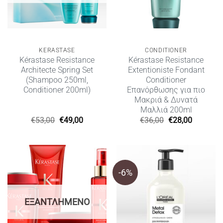
KERASTASE
CONDITIONER
Kérastase Resistance
Kérastase Resistance
Architecte Spring Set
Extentioniste Fondant
(Shampoo 250ml,
Conditioner
Conditioner 200ml)
Επανόρθωσης για πιο
Μακριά & Δυνατά
Μαλλιά 200ml
Original
Η
Original
Η
€
53,00
€
49,00
€
36,00
€
28,00
price
τρέχουσα
price
τρέχουσ
was:
τιμή
was:
τιμή
€53,00.
είναι:
€36,00.
είναι:
€49,00.
€28,00.
-6%
ΕΞΑΝΤΛΗΜΈΝΟ