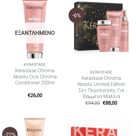
€80,00.
-6%
ΕΞΑΝΤΛΗΜΈΝΟ
KERASTASE
Kerastase Chroma
KERASTASE
Absolu Cica Chroma
Kérastase Chroma
Conditioner 200ml
Absolu Limited Edition
Σετ Περιποίησης Για
€
26,00
Βαμμένα Μαλλιά
Original
Η
€
94,00
€
88,00
price
τρέχουσ
was:
τιμή
€94,00.
είναι:
€88,00.
-22%