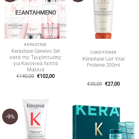
ΕΞΑΝΤΛΗΜΈΝΟ
KERASTASE
Kerastase Genesis Set
CONDITIONER
κατά της Τριχόπτωσης
Kerastase Lait Vital
για Κανονικά Λεπτά
Proteine 200ml
Μαλλιά
Original
Η
€
140,00
€
102,00
price
τρέχουσα
Original
Η
€
30,00
€
27,00
was:
τιμή
price
τρέχουσ
€140,00.
είναι:
was:
τιμή
€102,00.
€30,00.
είναι:
€27,00.
-9%