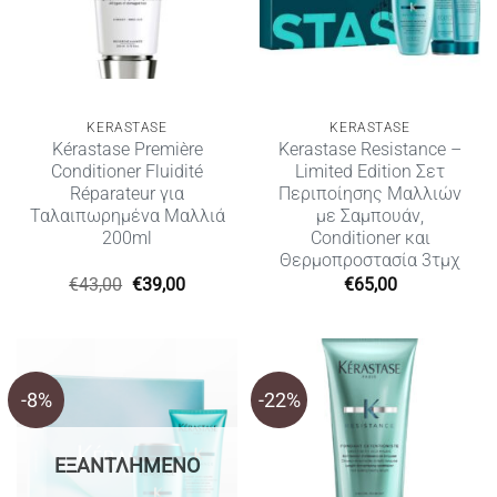
KERASTASE
KERASTASE
Kérastase Première
Kerastase Resistance –
Conditioner Fluidité
Limited Edition Σετ
Réparateur για
Περιποίησης Μαλλιών
Ταλαιπωρημένα Μαλλιά
με Σαμπουάν,
200ml
Conditioner και
Θερμοπροστασία 3τμχ
Original
Η
€
43,00
€
39,00
€
65,00
price
τρέχουσα
was:
τιμή
€43,00.
είναι:
€39,00.
-8%
-22%
ΕΞΑΝΤΛΗΜΈΝΟ