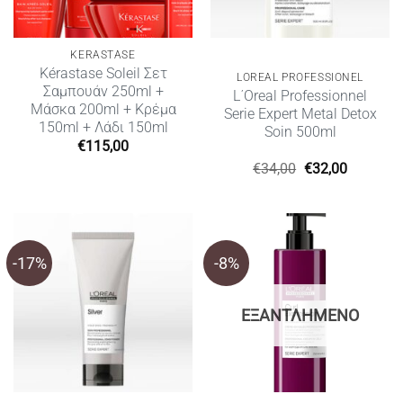
KERASTASE
Kérastase Soleil Σετ
LOREAL PROFESSIONEL
Σαμπουάν 250ml +
L΄Oreal Professionnel
Μάσκα 200ml + Κρέμα
Serie Expert Metal Detox
150ml + Λάδι 150ml
Soin 500ml
€
115,00
Original
Η
€
34,00
€
32,00
price
τρέχουσ
was:
τιμή
€34,00.
είναι:
€32,00.
-17%
-8%
ΕΞΑΝΤΛΗΜΈΝΟ