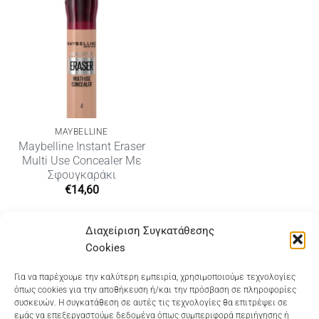
MAYBELLINE
Maybelline Instant Eraser
Multi Use Concealer Με
Σφουγκαράκι
€
14,60
Διαχείριση Συγκατάθεσης
Cookies
Dioni Hair Care
, Ζυμβρακάκηδων 33
, τηλ 28210
Για να παρέχουμε την καλύτερη εμπειρία, χρησιμοποιούμε τεχνολογίες
όπως cookies για την αποθήκευση ή/και την πρόσβαση σε πληροφορίες
91906
συσκευών. Η συγκατάθεση σε αυτές τις τεχνολογίες θα επιτρέψει σε
εμάς να επεξεργαστούμε δεδομένα όπως συμπεριφορά περιήγησης ή