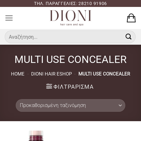
Μετάβαση
ΤΗΛ. ΠΑΡΑΓΓΕΛΙΕΣ: 28210 91906
στο
περιεχόμενο
Αναζήτηση
για:
MULTI USE CONCEALER
HOME
-
DIONI HAIR ESHOP
-
MULTI USE CONCEALER
ΦΙΛΤΡΆΡΙΣΜΑ