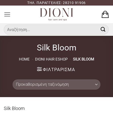
Μετάβαση
ΤΗΛ. ΠΑΡΑΓΓΕΛΙΕΣ: 28210 91906
στο
περιεχόμενο
Αναζήτηση
για:
Silk Bloom
HOME
-
DIONI HAIR ESHOP
-
SILK BLOOM
ΦΙΛΤΡΆΡΙΣΜΑ
Silk Bloom