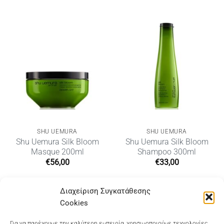
SHU UEMURA
SHU UEMURA
Shu Uemura Silk Bloom
Shu Uemura Silk Bloom
Masque 200ml
Shampoo 300ml
€
56,00
€
33,00
Διαχείριση Συγκατάθεσης
Cookies
Για να παρέχουμε την καλύτερη εμπειρία, χρησιμοποιούμε τεχνολογίες