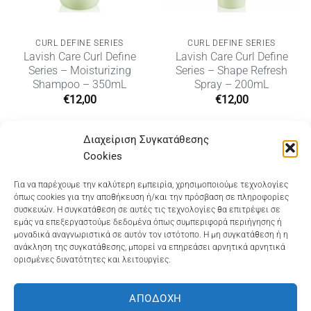
CURL DEFINE SERIES
CURL DEFINE SERIES
Lavish Care Curl Define
Lavish Care Curl Define
Series – Moisturizing
Series – Shape Refresh
Shampoo – 350mL
Spray – 200mL
€
12,00
€
12,00
Διαχείριση Συγκατάθεσης
Cookies
Dioni Hair Care
, Ζυμβρακάκηδων 33
, τηλ 28210
Για να παρέχουμε την καλύτερη εμπειρία, χρησιμοποιούμε τεχνολογίες
όπως cookies για την αποθήκευση ή/και την πρόσβαση σε πληροφορίες
91906
συσκευών. Η συγκατάθεση σε αυτές τις τεχνολογίες θα επιτρέψει σε
εμάς να επεξεργαστούμε δεδομένα όπως συμπεριφορά περιήγησης ή
Dioni Hair Spa
, Κ. Σφακιανάκη 5
, τηλ 28210 94712
μοναδικά αναγνωριστικά σε αυτόν τον ιστότοπο. Η μη συγκατάθεση ή η
ανάκληση της συγκατάθεσης, μπορεί να επηρεάσει αρνητικά αρνητικά
ορισμένες δυνατότητες και λειτουργίες.
Visa
MasterCard
Cash
Bank
Google
On
Transfer
Wallet
ΑΠΟΔΟΧΉ