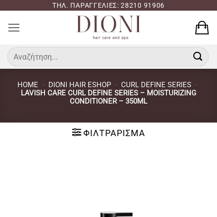
Μετάβαση
ΤΗΛ. ΠΑΡΑΓΓΕΛΙΕΣ: 28210 91906
στο
περιεχόμενο
Αναζήτηση
για:
HOME
-
DIONI HAIR ESHOP
-
CURL DEFINE SERIES
-
LAVISH CARE CURL DEFINE SERIES – MOISTURIZING
CONDITIONER – 350ML
ΦΙΛΤΡΆΡΙΣΜΑ