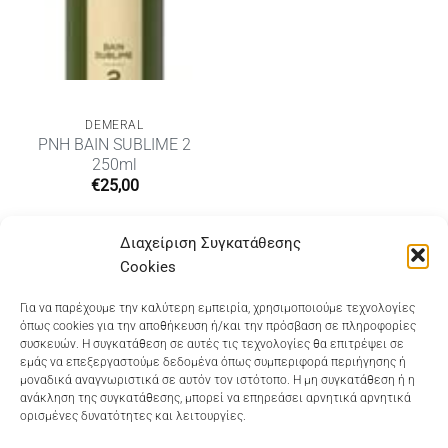
DEMERAL
PNH BAIN SUBLIME 2
250ml
€
25,00
Διαχείριση Συγκατάθεσης
Cookies
Dioni Hair Care
, Ζυμβρακάκηδων 33
, τηλ 28210
Για να παρέχουμε την καλύτερη εμπειρία, χρησιμοποιούμε τεχνολογίες
όπως cookies για την αποθήκευση ή/και την πρόσβαση σε πληροφορίες
91906
συσκευών. Η συγκατάθεση σε αυτές τις τεχνολογίες θα επιτρέψει σε
εμάς να επεξεργαστούμε δεδομένα όπως συμπεριφορά περιήγησης ή
Dioni Hair Spa
, Κ. Σφακιανάκη 5
, τηλ 28210 94712
μοναδικά αναγνωριστικά σε αυτόν τον ιστότοπο. Η μη συγκατάθεση ή η
ανάκληση της συγκατάθεσης, μπορεί να επηρεάσει αρνητικά αρνητικά
ορισμένες δυνατότητες και λειτουργίες.
Visa
MasterCard
Cash
Bank
Google