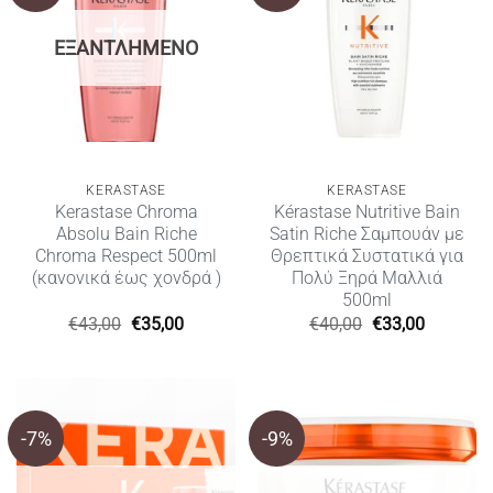
ΕΞΑΝΤΛΗΜΈΝΟ
KERASTASE
KERASTASE
Kerastase Chroma
Kérastase Nutritive Bain
Absolu Bain Riche
Satin Riche Σαμπουάν με
Chroma Respect 500ml
Θρεπτικά Συστατικά για
(κανονικά έως χονδρά )
Πολύ Ξηρά Μαλλιά
500ml
Original
Η
Original
Η
€
43,00
€
35,00
€
40,00
€
33,00
price
τρέχουσα
price
τρέχουσ
was:
τιμή
was:
τιμή
€43,00.
είναι:
€40,00.
είναι:
€35,00.
€33,00.
-7%
-9%