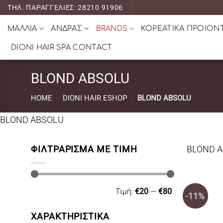
Μετάβαση
ΤΗΛ. ΠΑΡΑΓΓΕΛΙΕΣ: 28210 91906
στο
ΜΑΛΛΙΑ
ΑΝΔΡΑΣ
BRANDS
ΚΟΡΕΑΤΙΚΑ ΠΡΟΙΟΝ
περιεχόμενο
DIONI HAIR SPA CONTACT
BLOND ABSOLU
HOME
-
DIONI HAIR ESHOP
-
BLOND ABSOLU
BLOND ABSOLU
ΦΙΛΤΡΆΡΙΣΜΑ ΜΕ ΤΙΜΉ
BLOND 
Ελάχιστη
Μέγιστη
Τιμή:
€20
—
€80
τιμή
τιμή
-11%
ΧΑΡΑΚΤΗΡΙΣΤΙΚΑ