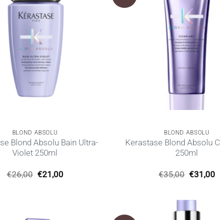
BLOND ABSOLU
BLOND ABSOLU
se Blond Absolu Bain Ultra-
Kerastase Blond Absolu C
Violet 250ml
250ml
Original
Η
Original
€
26,00
€
21,00
€
35,00
€
31,00
price
τρέχουσα
price
τ
was:
τιμή
was:
τ
€26,00.
είναι:
€35,00.
ε
€21,00.
€