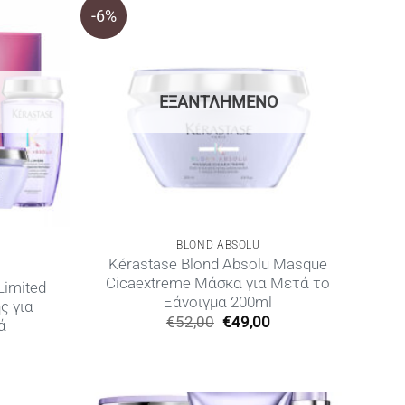
-6%
ΕΞΑΝΤΛΗΜΈΝΟ
BLOND ABSOLU
Kérastase Blond Absolu Masque
Cicaextreme Μάσκα για Μετά το
Limited
Ξάνοιγμα 200ml
ς για
Original
Η
€
52,00
€
49,00
ά
price
τρέχουσα
Η
was:
τιμή
ρέχουσα
€52,00.
είναι:
ιμή
€49,00.
ίναι:
60,00.