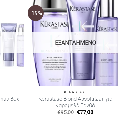
-19%
ΕΞΑΝΤΛΗΜΈΝΟ
KERASTASE
Kerastase Blond Absolu Σετ για
Xmas Box
Καραμελέ Ξανθό
Η
Original
Η
€
95,00
€
77,00
ρέχουσα
price
τρέχουσα
ιμή
was:
τιμή
ίναι:
€95,00.
είναι:
60,00.
€77,00.