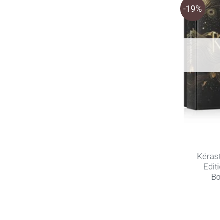
-19%
Kérast
Edit
Βα