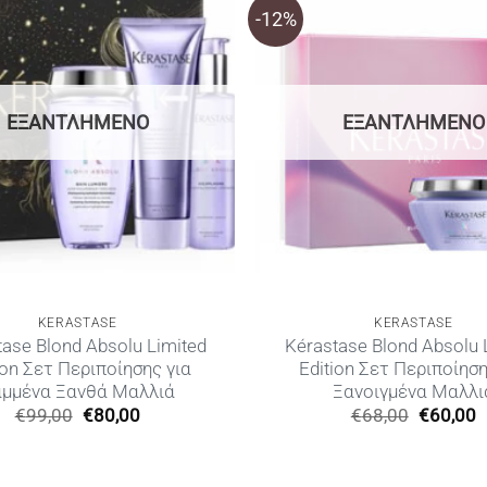
-12%
ΕΞΑΝΤΛΗΜΈΝΟ
ΕΞΑΝΤΛΗΜΈΝΟ
KERASTASE
KERASTASE
ase Blond Absolu Limited
Kérastase Blond Absolu 
ion Σετ Περιποίησης για
Edition Σετ Περιποίηση
μμένα Ξανθά Μαλλιά
Ξανοιγμένα Μαλλι
Original
Η
Original
€
99,00
€
80,00
€
68,00
€
60,00
price
τρέχουσα
price
τ
was:
τιμή
was:
τ
€99,00.
είναι:
€68,00.
ε
€80,00.
€