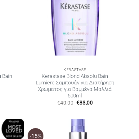
KERASTASE
 Bain
Kerastase Blond Absolu Bain
Lumiere Σαμπουάν για Διατήρηση
Χρώματος για Βαμμένα Μαλλιά
500ml
Η
Original
Η
€
40,00
€
33,00
ρέχουσα
price
τρέχουσα
ιμή
was:
τιμή
ίναι:
€40,00.
είναι:
21,00.
€33,00.
-15%