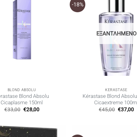
-18%
ΕΞΑΝΤΛΗΜΈΝΟ
BLOND ABSOLU
KERASTASE
rastase Blond Absolu
Kérastase Blond Absolu
Cicaplasme 150ml
Cicaextreme 100m
Original
Η
Original
€
33,00
€
28,00
€
45,00
€
37,00
price
τρέχουσα
price
τ
was:
τιμή
was:
τ
€33,00.
είναι:
€45,00.
ε
€28,00.
€