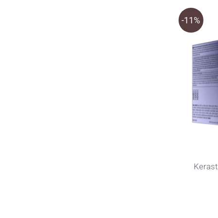
-11%
Keras