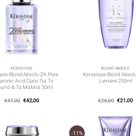
KERASTASE
BLOND ABSOLU
ase Blond Absolu 2% Pure
Kerastase Blond Absolu
uronic Acid Ορός Για Το
Lumiere 250ml
χωτό & Τα Μαλλιά 50ml
Original
Η
Original
€
47,00
€
42,00
€
26,00
€
21,00
price
τρέχουσα
price
τ
was:
τιμή
was:
τ
€47,00.
είναι:
€26,00.
ε
€42,00.
€
-11%