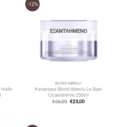
-12%
ΕΞΑΝΤΛΗΜΈΝΟ
BLOND ABSOLU
 Huile
Kerastase Blond Absolu Le Bain
l
Cicaextreme 250ml
Η
Original
Η
€
26,00
€
23,00
ρέχουσα
price
τρέχουσα
ιμή
was:
τιμή
ίναι:
€26,00.
είναι:
37,00.
€23,00.