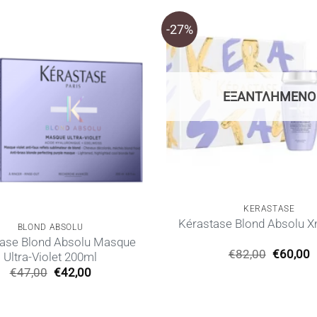
-27%
ΕΞΑΝΤΛΗΜΈΝΟ
KERASTASE
Kérastase Blond Absolu 
BLOND ABSOLU
tase Blond Absolu Masque
Original
€
82,00
€
60,00
Ultra-Violet 200ml
price
τ
Original
Η
€
47,00
€
42,00
was:
τ
price
τρέχουσα
€82,00.
ε
was:
τιμή
€
€47,00.
είναι: