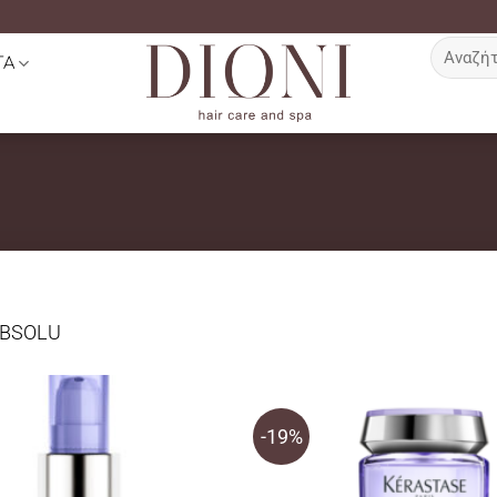
Αναζήτη
ΤΑ
για:
ABSOLU
-19%