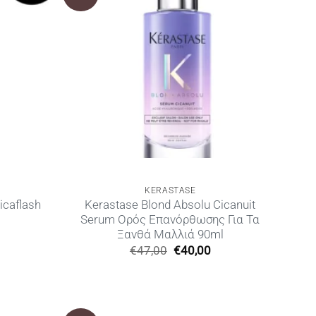
KERASTASE
icaflash
Kerastase Blond Absolu Cicanuit
Serum Ορός Επανόρθωσης Για Τα
Ξανθά Μαλλιά 90ml
Η
Original
Η
€
47,00
€
40,00
ρέχουσα
price
τρέχουσα
ιμή
was:
τιμή
ίναι:
€47,00.
είναι:
31,00.
€40,00.