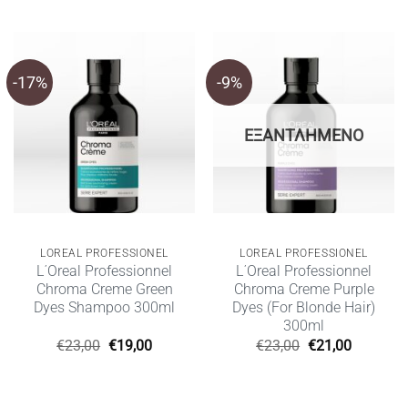
was:
τιμή
€30,00.
είναι:
€28,00.
-17%
-9%
ΕΞΑΝΤΛΗΜΈΝΟ
LOREAL PROFESSIONEL
LOREAL PROFESSIONEL
L΄Oreal Professionnel
L΄Oreal Professionnel
Chroma Creme Green
Chroma Creme Purple
Dyes Shampoo 300ml
Dyes (For Blonde Hair)
300ml
Original
Η
Original
Η
€
23,00
€
19,00
€
23,00
€
21,00
price
τρέχουσα
price
τρέχουσ
was:
τιμή
was:
τιμή
€23,00.
είναι:
€23,00.
είναι:
€19,00.
€21,00.