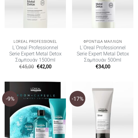
LOREAL PROFESSIONEL
ΦΡΟΝΤΙΔΑ ΜΑΛΛΙΩΝ
L΄Oreal Professionnel
L΄Oreal Professionnel
Serie Expert Metal Detox
Serie Expert Metal Detox
Σαμπουάν 1500ml
Σαμπουάν 500ml
Original
Η
€
45,00
€
42,00
€
34,00
price
τρέχουσα
was:
τιμή
€45,00.
είναι:
€42,00.
-9%
-17%