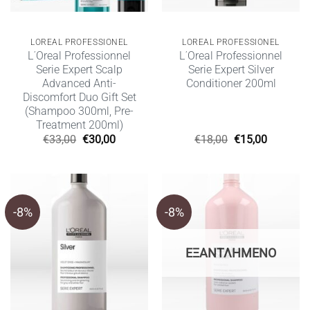
LOREAL PROFESSIONEL
LOREAL PROFESSIONEL
L΄Oreal Professionnel
L΄Oreal Professionnel
Serie Expert Scalp
Serie Expert Silver
Advanced Anti-
Conditioner 200ml
Discomfort Duo Gift Set
(Shampoo 300ml, Pre-
Treatment 200ml)
Original
Η
Original
Η
€
33,00
€
30,00
€
18,00
€
15,00
price
τρέχουσα
price
τρέχουσ
was:
τιμή
was:
τιμή
€33,00.
είναι:
€18,00.
είναι:
€30,00.
€15,00.
-8%
-8%
ΕΞΑΝΤΛΗΜΈΝΟ