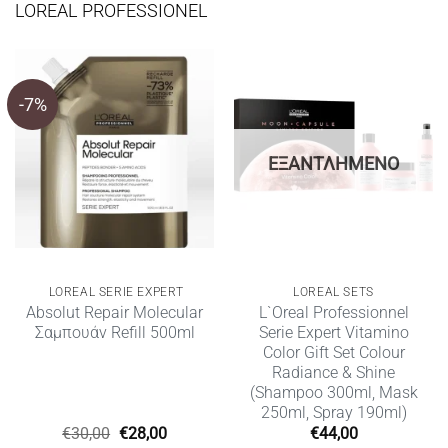
LOREAL PROFESSIONEL
-7%
ΕΞΑΝΤΛΗΜΈΝΟ
LOREAL SERIE EXPERT
LOREAL SETS
Absolut Repair Molecular
L`Oreal Professionnel
Σαμπουάν Refill 500ml
Serie Expert Vitamino
Color Gift Set Colour
Radiance & Shine
(Shampoo 300ml, Mask
250ml, Spray 190ml)
Original
Η
€
30,00
€
28,00
€
44,00
price
τρέχουσα