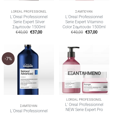
LOREAL PROFESSIONEL
ΣΑΜΠΟΥΑΝ
L΄Oreal Professionnel
L΄Oreal Professionnel
Serie Expert Silver
Serie Expert Vitamino
Σαμπουάν 1500ml
Color Σαμπουάν 1500ml
Original
Η
Original
Η
€
40,00
€
37,00
€
40,00
€
37,00
price
τρέχουσα
price
τρέχουσ
was:
τιμή
was:
τιμή
€40,00.
είναι:
€40,00.
είναι:
€37,00.
€37,00.
-7%
ΕΞΑΝΤΛΗΜΈΝΟ
LOREAL PROFESSIONEL
L’ Oreal Professionnel
ΣΑΜΠΟΥΑΝ
NEW Serie Expert Pro
L΄Oreal Professionnel