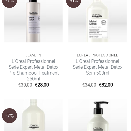
-7%
-6%
LEAVE IN
LOREAL PROFESSIONEL
L΄Oreal Professionnel
L΄Oreal Professionnel
Serie Expert Metal Detox
Serie Expert Metal Detox
Pre-Shampoo Treatment
Soin 500ml
250ml
Original
Η
Original
Η
€
30,00
€
28,00
€
34,00
€
32,00
price
τρέχουσα
price
τρέχουσ
was:
τιμή
was:
τιμή
€30,00.
είναι:
€34,00.
είναι:
€28,00.
€32,00.
-7%