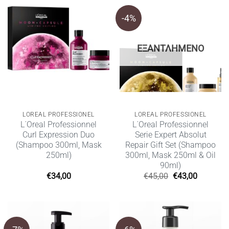
-4%
ΕΞΑΝΤΛΗΜΈΝΟ
LOREAL PROFESSIONEL
LOREAL PROFESSIONEL
L΄Oreal Professionnel
L΄Oreal Professionnel
Curl Expression Duo
Serie Expert Absolut
(Shampoo 300ml, Mask
Repair Gift Set (Shampoo
250ml)
300ml, Mask 250ml & Oil
90ml)
Original
Η
€
34,00
€
45,00
€
43,00
price
τρέχουσ
was:
τιμή
€45,00.
είναι:
€43,00.