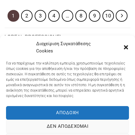
was:
τιμή
€15,00.
είναι:
€13,00.
1
2
3
4
…
8
9
10
LOREAL PROFESSIONEL
Διαχείριση Συγκατάθεσης
Cookies
Dioni Hair Care
, Ζυμβρακάκηδων 33
, τηλ 28210
Για να παρέχουμε την καλύτερη εμπειρία, χρησιμοποιούμε τεχνολογίες
όπως cookies για την αποθήκευση ή/και την πρόσβαση σε πληροφορίες
91906
συσκευών. Η συγκατάθεση σε αυτές τις τεχνολογίες θα επιτρέψει σε
εμάς να επεξεργαστούμε δεδομένα όπως συμπεριφορά περιήγησης ή
Dioni Hair Spa
, Κ. Σφακιανάκη 5
, τηλ 28210 94712
μοναδικά αναγνωριστικά σε αυτόν τον ιστότοπο. Η μη συγκατάθεση ή η
ανάκληση της συγκατάθεσης, μπορεί να επηρεάσει αρνητικά αρνητικά
ορισμένες δυνατότητες και λειτουργίες.
Visa
MasterCard
Cash
Bank
Google
On
Transfer
Wallet
ΑΠΟΔΟΧΉ
ΤΡΟΠΟΙ ΠΛΗΡΩΜΗΣ
ΠΟΛΙΤΙΚΉ ΕΠΙΣΤΡΟΦΏΝ
Delivery
ΠΟΛΙΤΙΚΉ ΑΠΟΡΡΉΤΟΥ – COOKIES (ΕΕ)
ΔΕΝ ΑΠΟΔΈΧΟΜΑΙ
ΓΕΜΗ: 073757158000 - ΑΦΜ: 067139225 ΔΟΥ:ΧΑΝΙΩΝ