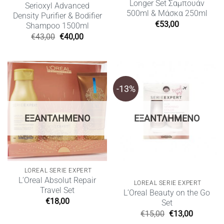
Longer Set Σαμπουάν
Serioxyl Advanced
500ml & Μάσκα 250ml
Density Purifier & Bodifier
€
53,00
Shampoo 1500ml
Original
Η
€
43,00
€
40,00
price
τρέχουσα
was:
τιμή
€43,00.
είναι:
€40,00.
-13%
ΕΞΑΝΤΛΗΜΈΝΟ
ΕΞΑΝΤΛΗΜΈΝΟ
LOREAL SERIE EXPERT
L’Oreal Absolut Repair
LOREAL SERIE EXPERT
Travel Set
L’Oreal Beauty on the Go
€
18,00
Set
Original
Η
€
15,00
€
13,00
price
τρέχουσ