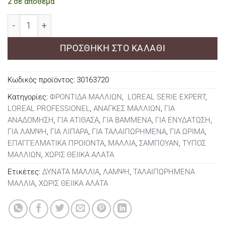
2 σε απόθεμα
L΄Oreal Professionnel Serie Expert Metal Detox Σαμπου
ΠΡΟΣΘΉΚΗ ΣΤΟ ΚΑΛΆΘΙ
Κωδικός προϊόντος:
30163720
Κατηγορίες:
ΦΡΟΝΤΙΔΑ ΜΑΛΛΙΩΝ
,
LOREAL SERIE EXPERT
,
LOREAL PROFESSIONEL
,
ΑΝΑΓΚΕΣ ΜΑΛΛΙΩΝ
,
ΓΙΑ
ΑΝΑΔΟΜΗΣΗ
,
ΓΙΑ ΑΤΙΘΑΣΑ
,
ΓΙΑ ΒΑΜΜΕΝΑ
,
ΓΙΑ ΕΝΥΔΑΤΩΣΗ
,
ΓΙΑ ΛΑΜΨΗ
,
ΓΙΑ ΛΙΠΑΡΑ
,
ΓΙΑ ΤΑΛΑΙΠΩΡΗΜΕΝΑ
,
ΓΙΑ ΩΡΙΜΑ
,
ΕΠΑΓΓΕΛΜΑΤΙΚΑ ΠΡΟΙΟΝΤΑ
,
ΜΑΛΛΙΑ
,
ΣΑΜΠΟΥΑΝ
,
ΤΥΠΟΣ
ΜΑΛΛΙΩΝ
,
ΧΩΡΙΣ ΘΕΙΙΚΑ ΑΛΑΤΑ
Ετικέτες:
ΔΥΝΑΤΑ ΜΑΛΛΙΑ
,
ΛΑΜΨΗ
,
ΤΑΛΑΙΠΩΡΗΜΕΝΑ
ΜΑΛΛΙΑ
,
ΧΩΡΙΣ ΘΕΙΙΚΑ ΑΛΑΤΑ