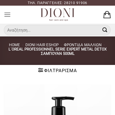
Μετάβαση
ΤΗΛ. ΠΑΡΑΓΓΕΛΙΕΣ: 28210 91906
στο
περιεχόμενο
Αναζήτηση
για:
HOME
-
DIONI HAIR ESHOP
-
ΦΡΟΝΤΙΔΑ ΜΑΛΛΙΩΝ
-
L΄OREAL PROFESSIONNEL SERIE EXPERT METAL DETOX
ΣΑΜΠΟΥΆΝ 500ML
ΦΙΛΤΡΆΡΙΣΜΑ