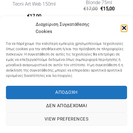
Blonde 75ml
Tecni Art Web 150ml
Original
Η
€
17,00
€
15,00
price
τρέχουσ
€
17,00
was:
τιμή
υσα
€17,00.
είναι:
Διαχείριση Συγκατάθεσης
€15,00.
Cookies
Dioni Hair Care
, Ζυμβρακάκηδων 33
, τηλ 28210
Για να παρέχουμε την καλύτερη εμπειρία, χρησιμοποιούμε τεχνολογίες
όπως cookies για την αποθήκευση ή/και την πρόσβαση σε πληροφορίες
91906
συσκευών. Η συγκατάθεση σε αυτές τις τεχνολογίες θα επιτρέψει σε
εμάς να επεξεργαστούμε δεδομένα όπως συμπεριφορά περιήγησης ή
Dioni Hair Spa
, Κ. Σφακιανάκη 5
, τηλ 28210 94712
μοναδικά αναγνωριστικά σε αυτόν τον ιστότοπο. Η μη συγκατάθεση ή η
ανάκληση της συγκατάθεσης, μπορεί να επηρεάσει αρνητικά αρνητικά
ορισμένες δυνατότητες και λειτουργίες.
Visa
MasterCard
Cash
Bank
Google
On
Transfer
Wallet
ΑΠΟΔΟΧΉ
ΤΡΟΠΟΙ ΠΛΗΡΩΜΗΣ
ΠΟΛΙΤΙΚΉ ΕΠΙΣΤΡΟΦΏΝ
Delivery
ΠΟΛΙΤΙΚΉ ΑΠΟΡΡΉΤΟΥ – COOKIES (ΕΕ)
ΔΕΝ ΑΠΟΔΈΧΟΜΑΙ
ΓΕΜΗ: 073757158000 - ΑΦΜ: 067139225 ΔΟΥ:ΧΑΝΙΩΝ
VIEW PREFERENCES
©2025
ΔΙΩΝΗ
. Powered by
OCS
eShop Development
Engine