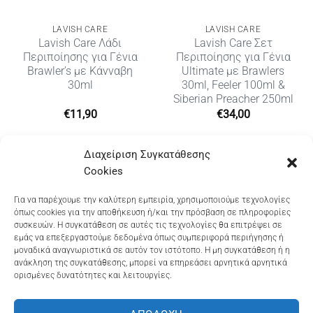
LAVISH CARE
LAVISH CARE
Lavish Care Λάδι
Lavish Care Σετ
Περιποίησης για Γένια
Περιποίησης για Γένια
Brawler’s με Κάνναβη
Ultimate με Brawlers
30ml
30ml, Feeler 100ml &
Siberian Preacher 250ml
€
11,90
€
34,00
Διαχείριση Συγκατάθεσης
Cookies
Dioni Hair Care
, Ζυμβρακάκηδων 33
, τηλ 28210
Για να παρέχουμε την καλύτερη εμπειρία, χρησιμοποιούμε τεχνολογίες
όπως cookies για την αποθήκευση ή/και την πρόσβαση σε πληροφορίες
91906
συσκευών. Η συγκατάθεση σε αυτές τις τεχνολογίες θα επιτρέψει σε
εμάς να επεξεργαστούμε δεδομένα όπως συμπεριφορά περιήγησης ή
Dioni Hair Spa
, Κ. Σφακιανάκη 5
, τηλ 28210 94712
μοναδικά αναγνωριστικά σε αυτόν τον ιστότοπο. Η μη συγκατάθεση ή η
ανάκληση της συγκατάθεσης, μπορεί να επηρεάσει αρνητικά αρνητικά
ορισμένες δυνατότητες και λειτουργίες.
Visa
MasterCard
Cash
Bank
Google