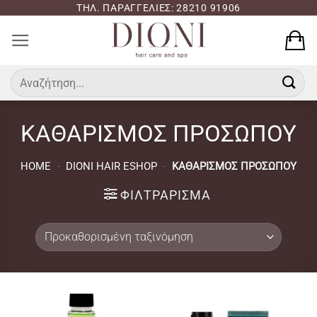
Μετάβαση
ΤΗΛ. ΠΑΡΑΓΓΕΛΙΕΣ: 28210 91906
στο
περιεχόμενο
Αναζήτηση
για:
ΚΑΘΑΡΙΣΜΟΣ ΠΡΟΣΩΠΟΥ
HOME
-
DIONI HAIR ESHOP
-
ΚΑΘΑΡΙΣΜΟΣ ΠΡΟΣΩΠΟΥ
ΦΙΛΤΡΆΡΙΣΜΑ