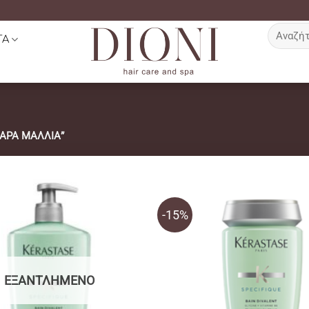
Αναζήτη
ΤΑ
για:
ΑΡΑ ΜΑΛΛΙΑ”
-15%
ΕΞΑΝΤΛΗΜΈΝΟ