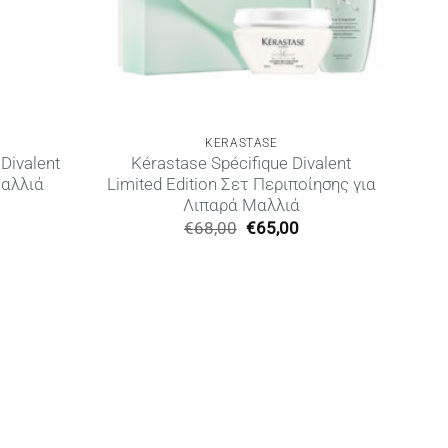
KERASTASE
Divalent
Kérastase Spécifique Divalent
Μαλλιά
Limited Edition Σετ Περιποίησης για
Λιπαρά Μαλλιά
Η
Original
Η
€
68,00
€
65,00
ρέχουσα
price
τρέχουσα
ιμή
was:
τιμή
ίναι:
€68,00.
είναι:
22,00.
€65,00.