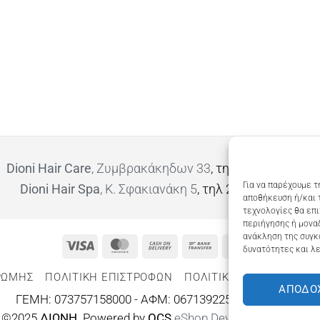
Dioni Hair Care
, Ζυμβρακάκηδων 33
, τηλ 28210 91906
Για να παρέχουμε τ
Dioni Hair Spa
, Κ. Σφακιανάκη 5
, τηλ 28210 94712
αποθήκευση ή/και 
τεχνολογίες θα επ
περιήγησης ή μοναδ
ανάκληση της συγκ
Visa
MasterCard
Cash
Bank
Google
δυνατότητες και λε
On
Transfer
Wallet
ΡΩΜΗΣ
ΠΟΛΙΤΙΚΉ ΕΠΙΣΤΡΟΦΏΝ
ΠΟΛΙΤΙΚΉ ΑΠΟΡΡΉΤΟΥ – 
Delivery
ΑΠΟΔΟ
ΓΕΜΗ: 073757158000 - ΑΦΜ: 067139225 ΔΟΥ:ΧΑΝΙΩΝ
©2025
ΔΙΩΝΗ
. Powered by
OCS
eShop Development
Engine