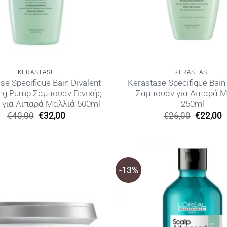
KERASTASE
KERASTASE
se Specifique Bain Divalent
Kerastase Specifique Bain 
ing Pump Σαμπουάν Γενικής
Σαμπουάν για Λιπαρά 
 για Λιπαρά Μαλλιά 500ml
250ml
Original
Η
Original
€
40,00
€
32,00
€
26,00
€
22,00
price
τρέχουσα
price
τ
was:
τιμή
was:
τ
€40,00.
είναι:
€26,00.
ε
€32,00.
€
-13%