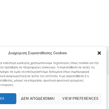
Διαχείριση Συγκατάθεσης Cookies
ην καλύτερη εμπειρία, χρησιμοποιούμε τεχνολογίες όπως cookies για την
την πρόσβαση σε πληροφορίες συσκευών. Η συγκατάθεση σε αυτές τις
ιτρέψει σε εμάς να επεξεργαστούμε δεδομένα όπως συμπεριφορά
ικά αναγνωριστικά σε αυτόν τον ιστότοπο. Η μη συγκατάθεση ή η
ατάθεσης, μπορεί να επηρεάσει αρνητικά αρνητικά ορισμένες
ιτουργίες.
COOKIES (ΕΕ)
ΧΉ
ΔΕΝ ΑΠΟΔΈΧΟΜΑΙ
VIEW PREFERENCES