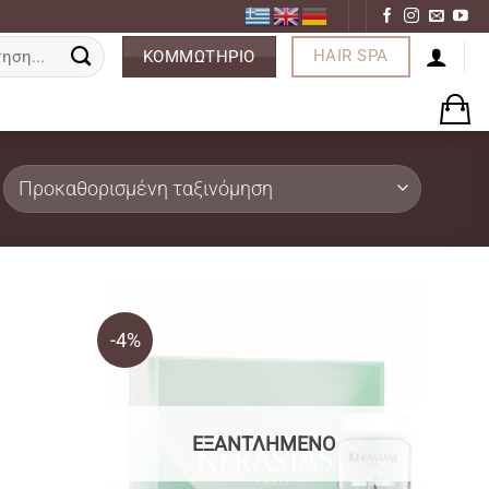
ση
HAIR SPA
ΚΟΜΜΩΤΗΡΙΟ
-4%
ΕΞΑΝΤΛΗΜΈΝΟ