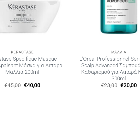
KERASTASE
ΜΑΛΛΙΑ
stase Specifique Masque
L’Oreal Professionnel Seri
Apaisant Μάσκα για Λιπαρά
Scalp Advanced Σαμπου
Μαλλιά 200ml
Καθαρισμού για Λιπαρά
300ml
Original
Η
Original
€
45,00
€
40,00
€
23,00
€
20,00
price
τρέχουσα
price
τ
was:
τιμή
was:
τ
€45,00.
είναι:
€23,00.
ε
€40,00.
€