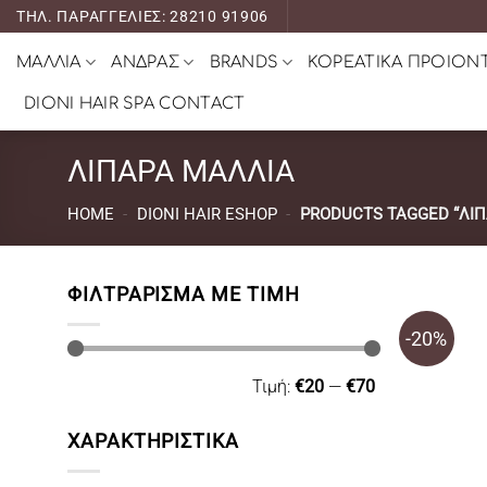
Μετάβαση
ΤΗΛ. ΠΑΡΑΓΓΕΛΙΕΣ: 28210 91906
στο
ΜΑΛΛΙΑ
ΑΝΔΡΑΣ
BRANDS
ΚΟΡΕΑΤΙΚΑ ΠΡΟΙΟΝ
περιεχόμενο
DIONI HAIR SPA CONTACT
ΛΙΠΑΡΑ ΜΑΛΛΙΑ
HOME
-
DIONI HAIR ESHOP
-
PRODUCTS TAGGED “ΛΙΠ
ΦΙΛΤΡΆΡΙΣΜΑ ΜΕ ΤΙΜΉ
-20%
Ελάχιστη
Μέγιστη
Τιμή:
€20
—
€70
τιμή
τιμή
ΧΑΡΑΚΤΗΡΙΣΤΙΚΑ