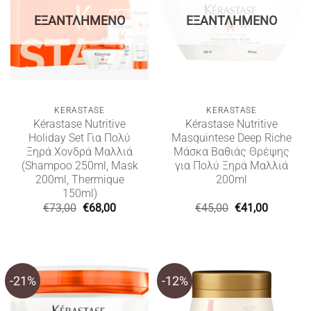
ΕΞΑΝΤΛΗΜΈΝΟ
ΕΞΑΝΤΛΗΜΈΝΟ
KERASTASE
KERASTASE
Kérastase Nutritive
Kérastase Nutritive
Holiday Set Για Πολύ
Masquintese Deep Riche
Ξηρά Χονδρά Μαλλιά
Μάσκα Βαθιάς Θρέψης
(Shampoo 250ml, Mask
για Πολύ Ξηρά Μαλλιά
200ml, Thermique
200ml
150ml)
Original
Η
Original
Η
€
73,00
€
68,00
€
45,00
€
41,00
price
τρέχουσα
price
τρέχουσ
was:
τιμή
was:
τιμή
€73,00.
είναι:
€45,00.
είναι:
€68,00.
€41,00.
-21%
-12%