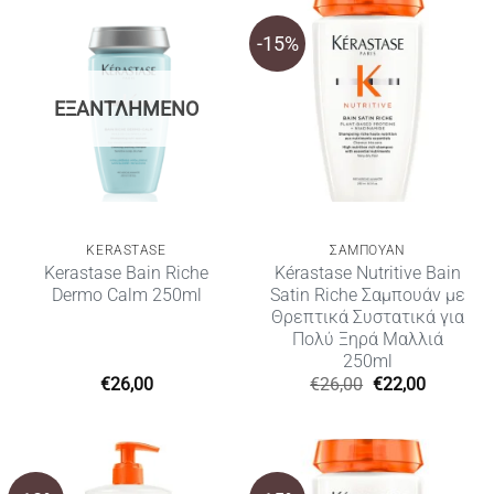
-15%
ΕΞΑΝΤΛΗΜΈΝΟ
KERASTASE
ΣΑΜΠΟΥΑΝ
Kerastase Bain Riche
Kérastase Nutritive Bain
Dermo Calm 250ml
Satin Riche Σαμπουάν με
Θρεπτικά Συστατικά για
Πολύ Ξηρά Μαλλιά
250ml
Original
Η
€
26,00
€
26,00
€
22,00
price
τρέχουσ
was:
τιμή
€26,00.
είναι:
€22,00.