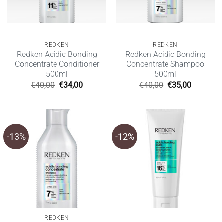
REDKEN
REDKEN
Redken Acidic Bonding
Redken Acidic Bonding
Concentrate Conditioner
Concentrate Shampoo
500ml
500ml
Original
Η
Original
Η
€
40,00
€
34,00
€
40,00
€
35,00
price
τρέχουσα
price
τρέχουσ
was:
τιμή
was:
τιμή
€40,00.
είναι:
€40,00.
είναι:
€34,00.
€35,00.
-13%
-12%
REDKEN