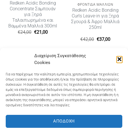
Redken Acidic Bonding
ΦΡΟΝΤΙΔΑ ΜΑΛΛΙΩΝ
Concentrate Σαμπουάν
Redken Acidic Bonding
για Ξηρά
Curls Leave-in για Ξηρά
Ταλαιπωρημένα και
Σγουρά & Άφρο Μαλλιά
Βαμμένα Μαλλιά 300ml
250ml
Original
Η
€
24,00
€
21,00
price
τρέχουσα
Original
Η
€
42,00
€
37,00
was:
τιμή
price
τρέχουσ
€24,00.
είναι:
was:
τιμή
€21,00.
€42,00.
είναι:
Διαχείριση Συγκατάθεσης
€37,00.
Cookies
Dioni Hair Care
, Ζυμβρακάκηδων 33
, τηλ 28210
Για να παρέχουμε την καλύτερη εμπειρία, χρησιμοποιούμε τεχνολογίες
όπως cookies για την αποθήκευση ή/και την πρόσβαση σε πληροφορίες
91906
συσκευών. Η συγκατάθεση σε αυτές τις τεχνολογίες θα επιτρέψει σε
εμάς να επεξεργαστούμε δεδομένα όπως συμπεριφορά περιήγησης ή
Dioni Hair Spa
, Κ. Σφακιανάκη 5
, τηλ 28210 94712
μοναδικά αναγνωριστικά σε αυτόν τον ιστότοπο. Η μη συγκατάθεση ή η
ανάκληση της συγκατάθεσης, μπορεί να επηρεάσει αρνητικά αρνητικά
ορισμένες δυνατότητες και λειτουργίες.
Visa
MasterCard
Cash
Bank
Google
On
Transfer
Wallet
ΑΠΟΔΟΧΉ
ΤΡΟΠΟΙ ΠΛΗΡΩΜΗΣ
ΠΟΛΙΤΙΚΉ ΕΠΙΣΤΡΟΦΏΝ