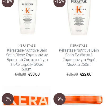
-18%
-15%
KERASTASE
KERASTASE
Kérastase Nutritive Bain
Kérastase Nutritive Bain
Satin Riche Σαμπουάν με
Satin Ενυδατικό
Θρεπτικά Συστατικά για
Σαμπουάν για Ξηρά
Πολύ Ξηρά Μαλλιά
Μαλλιά 250ml
500ml
Original
Η
Original
Η
€
40,00
€
33,00
€
26,00
€
22,00
price
τρέχουσα
price
τρέχουσ
was:
τιμή
was:
τιμή
€40,00.
είναι:
€26,00.
είναι:
€33,00.
€22,00.
-7%
-9%