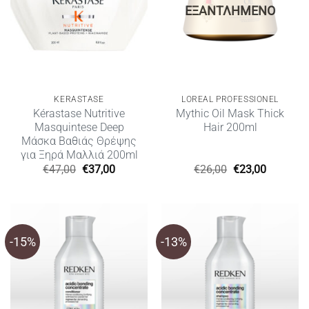
ΕΞΑΝΤΛΗΜΈΝΟ
KERASTASE
LOREAL PROFESSIONEL
Kérastase Nutritive
Mythic Oil Mask Thick
Masquintese Deep
Hair 200ml
Μάσκα Βαθιάς Θρέψης
για Ξηρά Μαλλιά 200ml
Original
Η
Original
Η
€
47,00
€
37,00
€
26,00
€
23,00
price
τρέχουσα
price
τρέχουσ
was:
τιμή
was:
τιμή
€47,00.
είναι:
€26,00.
είναι:
€37,00.
€23,00.
-15%
-13%