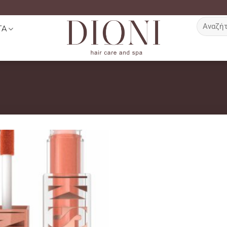
Αναζήτη
ΤΑ
για: