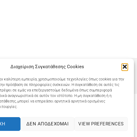
Διαχείριση Συγκατάθεσης Cookies
ην καλύτερη εμπειρία, χρησιμοποιούμε τεχνολογίες όπως cookies για την
την πρόσβαση σε πληροφορίες συσκευών. Η συγκατάθεση σε αυτές τις
ιτρέψει σε εμάς να επεξεργαστούμε δεδομένα όπως συμπεριφορά
ικά αναγνωριστικά σε αυτόν τον ιστότοπο. Η μη συγκατάθεση ή η
ατάθεσης, μπορεί να επηρεάσει αρνητικά αρνητικά ορισμένες
ιτουργίες.
COOKIES (ΕΕ)
ΧΉ
ΔΕΝ ΑΠΟΔΈΧΟΜΑΙ
VIEW PREFERENCES