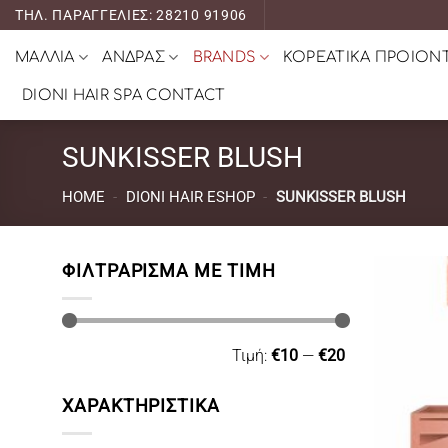
Μετάβαση
ΤΗΛ. ΠΑΡΑΓΓΕΛΙΕΣ: 28210 91906
στο
ΜΑΛΛΙΑ
ΑΝΔΡΑΣ
BRANDS
ΚΟΡΕΑΤΙΚΑ ΠΡΟΙΟΝ
περιεχόμενο
DIONI HAIR SPA CONTACT
SUNKISSER BLUSH
HOME
-
DIONI HAIR ESHOP
-
SUNKISSER BLUSH
ΦΙΛΤΡΆΡΙΣΜΑ ΜΕ ΤΙΜΉ
Ελάχιστη
Μέγιστη
Τιμή:
€10
—
€20
τιμή
τιμή
ΧΑΡΑΚΤΗΡΙΣΤΙΚΑ