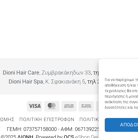
Dioni Hair Care
, Ζυμβρακάκηδων 33
, τηλ 28210 91906
Για να παρέχουμε τ
Dioni Hair Spa
, Κ. Σφακιανάκη 5
, τηλ 28210 94712
αποθήκευση ή/και 
τεχνολογίες θα επ
περιήγησης ή μοναδ
ανάκληση της συγκ
Visa
MasterCard
Cash
Bank
Google
δυνατότητες και λε
On
Transfer
Wallet
ΡΩΜΗΣ
ΠΟΛΙΤΙΚΉ ΕΠΙΣΤΡΟΦΏΝ
ΠΟΛΙΤΙΚΉ ΑΠΟΡΡΉΤΟΥ – 
Delivery
ΑΠΟΔΟ
ΓΕΜΗ: 073757158000 - ΑΦΜ: 067139225 ΔΟΥ:ΧΑΝΙΩΝ
©2025
ΔΙΩΝΗ
. Powered by
OCS
eShop Development
Engine