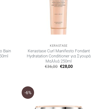
KERASTASE
o Bain
Kerastase Curl Manifesto Fondant
250ml
Hydratation Conditioner για Σγουρά
Μαλλιά 250ml
Η
Original
Η
€
36,00
€
28,00
ρέχουσα
price
τρέχουσα
ιμή
was:
τιμή
ίναι:
€36,00.
είναι:
22,00.
€28,00.
-6%