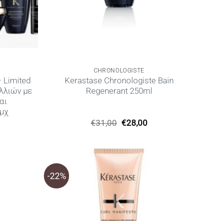
CHRONOLOGISTE
 Limited
Kerastase Chronologiste Bain
λλιών με
Regenerant 250ml
αι
μχ
Original
Η
€
31,00
€
28,00
price
τρέχουσα
was:
τιμή
€31,00.
είναι:
€28,00.
-22%