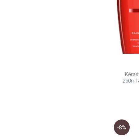
Kéras
250ml 
-8%