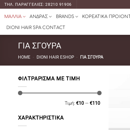
Μετάβαση
ΤΗΛ. ΠΑΡΑΓΓΕΛΙΕΣ: 28210 91906
στο
ΜΑΛΛΙΑ
ΑΝΔΡΑΣ
BRANDS
ΚΟΡΕΑΤΙΚΑ ΠΡΟΙΟΝ
περιεχόμενο
DIONI HAIR SPA CONTACT
ΓΙΑ ΣΓΟΥΡΑ
HOME
-
DIONI HAIR ESHOP
-
ΓΙΑ ΣΓΟΥΡΑ
ΦΙΛΤΡΆΡΙΣΜΑ ΜΕ ΤΙΜΉ
Ελάχιστη
Μέγιστη
Τιμή:
€10
—
€110
τιμή
τιμή
ΧΑΡΑΚΤΗΡΙΣΤΙΚΑ