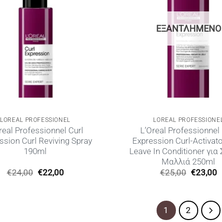
ΕΞΑΝΤΛΗΜΈΝΟ
LOREAL PROFESSIONEL
LOREAL PROFESSIONE
real Professionnel Curl
L’Oreal Professionnel 
ssion Curl Reviving Spray
Expression Curl-Activato
190ml
Leave In Conditioner για
Μαλλιά 250ml
Original
Η
Original
€
24,00
€
22,00
€
25,00
€
23,00
price
τρέχουσα
price
τ
was:
τιμή
was:
τ
€24,00.
είναι:
€25,00.
ε
€22,00.
€
1
2