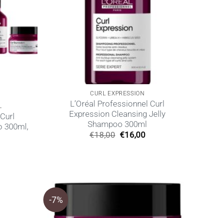
CURL EXPRESSION
L’Oréal Professionnel Curl
L
Expression Cleansing Jelly
Curl
Shampoo 300ml
 300ml,
Original
Η
€
18,00
€
16,00
price
τρέχουσα
was:
τιμή
€18,00.
είναι:
€16,00.
-7%