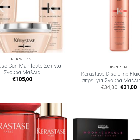
KERASTASE
ase Curl Manifesto Σετ για
DISCIPLINE
Σγουρά Μαλλιά
Kerastase Discipline Flu
€
105,00
σπρέι για Σγουρά Μαλλι
Original
€
34,00
€
31,00
price
τ
was:
τ
€34,00.
ε
€