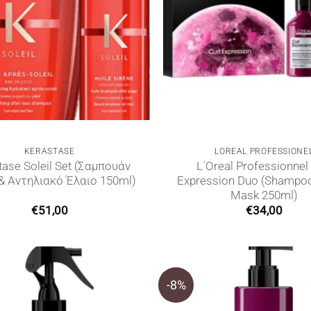
KERASTASE
LOREAL PROFESSIONE
tase Soleil Set (Σαμπουάν
L΄Oreal Professionnel 
& Αντηλιακό Έλαιο 150ml)
Expression Duo (Shampoo
Mask 250ml)
€
51,00
€
34,00
-8%