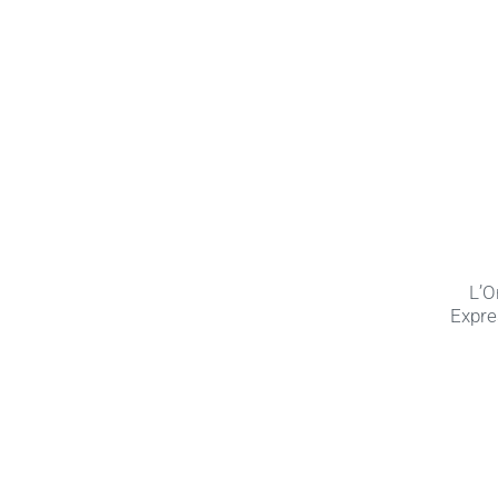
L’O
Expre