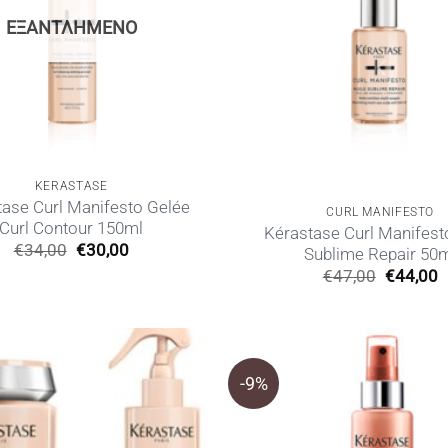
ΕΞΑΝΤΛΗΜΈΝΟ
KERASTASE
ase Curl Manifesto Gelée
CURL MANIFESTO
Curl Contour 150ml
Kérastase Curl Manifest
Original
Η
€
34,00
€
30,00
Sublime Repair 50
price
τρέχουσα
Original
€
47,00
€
44,00
was:
τιμή
price
τ
€34,00.
είναι:
was:
τ
€30,00.
€47,00.
ε
€
-9%