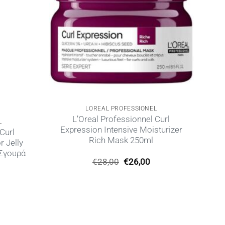
LOREAL PROFESSIONEL
L’Oreal Professionnel Curl
L
Expression Intensive Moisturizer
Curl
Rich Mask 250ml
r Jelly
 Σγουρά
Original
Η
€
28,00
€
26,00
price
τρέχουσα
Η
was:
τιμή
ρέχουσα
€28,00.
είναι:
ιμή
€26,00.
ίναι:
23,00.