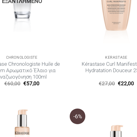
ΕΞΑΝΤΛΗΜΈΝΟ
CHRONOLOGISTE
KERASTASE
ase Chronologiste Huile de
Kérastase Curl Manifest
um Αρωματικό Έλαιο για
Hydratation Douceur 
ναζωογόνηση 100ml
Original
Η
Original
€
60,00
€
57,00
€
27,00
€
22,00
price
τρέχουσα
price
τ
was:
τιμή
was:
τ
€60,00.
είναι:
€27,00.
ε
€57,00.
€
-6%