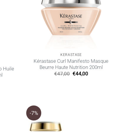
KERASTASE
Kérastase Curl Manifesto Masque
Beurre Haute Nutrition 200ml
o Huile
Original
Η
€
47,00
€
44,00
ml
price
τρέχουσα
Η
was:
τιμή
ρέχουσα
€47,00.
είναι:
ιμή
€44,00.
ίναι:
44,00.
-7%