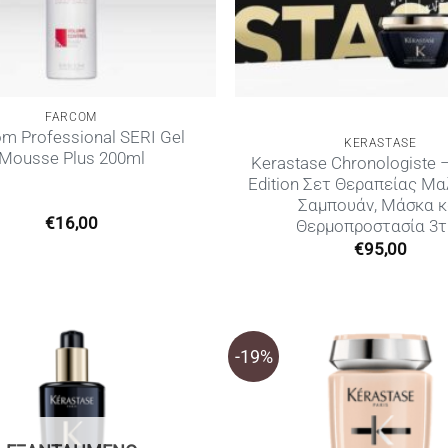
FARCOM
m Professional SERI Gel
KERASTASE
Mousse Plus 200ml
Kerastase Chronologiste –
Edition Σετ Θεραπείας Μα
Σαμπουάν, Μάσκα κ
€
16,00
Θερμοπροστασία 3τ
€
95,00
-19%