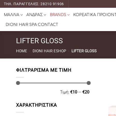
Μετάβαση
ΤΗΛ. ΠΑΡΑΓΓΕΛΙΕΣ: 28210 91906
στο
ΜΑΛΛΙΑ
ΑΝΔΡΑΣ
BRANDS
ΚΟΡΕΑΤΙΚΑ ΠΡΟΙΟΝ
περιεχόμενο
DIONI HAIR SPA CONTACT
LIFTER GLOSS
HOME
-
DIONI HAIR ESHOP
-
LIFTER GLOSS
ΦΙΛΤΡΆΡΙΣΜΑ ΜΕ ΤΙΜΉ
Ελάχιστη
Μέγιστη
Τιμή:
€10
—
€20
τιμή
τιμή
ΧΑΡΑΚΤΗΡΙΣΤΙΚΑ