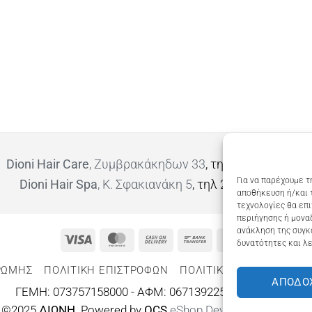
Dioni Hair Care
, Ζυμβρακάκηδων 33
, τηλ 28210 91906
Για να παρέχουμε τ
Dioni Hair Spa
, Κ. Σφακιανάκη 5
, τηλ 28210 94712
αποθήκευση ή/και 
τεχνολογίες θα επ
περιήγησης ή μοναδ
ανάκληση της συγκ
Visa
MasterCard
Cash
Bank
Google
δυνατότητες και λε
On
Transfer
Wallet
ΡΩΜΗΣ
ΠΟΛΙΤΙΚΉ ΕΠΙΣΤΡΟΦΏΝ
ΠΟΛΙΤΙΚΉ ΑΠΟΡΡΉΤΟΥ – 
Delivery
ΑΠΟΔΟ
ΓΕΜΗ: 073757158000 - ΑΦΜ: 067139225 ΔΟΥ:ΧΑΝΙΩΝ
©2025
ΔΙΩΝΗ
. Powered by
OCS
eShop Development
Engine