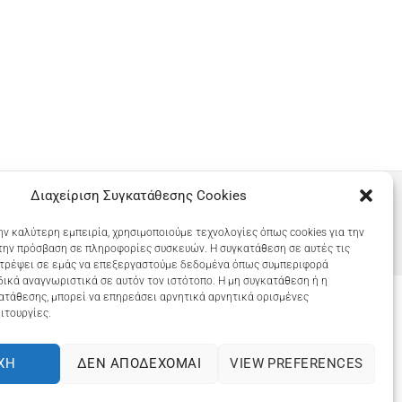
Διαχείριση Συγκατάθεσης Cookies
ην καλύτερη εμπειρία, χρησιμοποιούμε τεχνολογίες όπως cookies για την
την πρόσβαση σε πληροφορίες συσκευών. Η συγκατάθεση σε αυτές τις
ιτρέψει σε εμάς να επεξεργαστούμε δεδομένα όπως συμπεριφορά
ικά αναγνωριστικά σε αυτόν τον ιστότοπο. Η μη συγκατάθεση ή η
ατάθεσης, μπορεί να επηρεάσει αρνητικά αρνητικά ορισμένες
ιτουργίες.
COOKIES (ΕΕ)
ΧΉ
ΔΕΝ ΑΠΟΔΈΧΟΜΑΙ
VIEW PREFERENCES