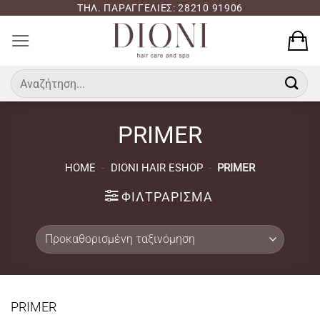
Μετάβαση
ΤΗΛ. ΠΑΡΑΓΓΕΛΙΕΣ: 28210 91906
στο
περιεχόμενο
Αναζήτηση
για:
PRIMER
HOME
-
DIONI HAIR ESHOP
-
PRIMER
ΦΙΛΤΡΆΡΙΣΜΑ
PRIMER