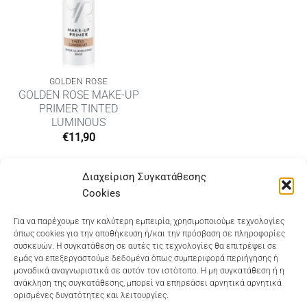
GOLDEN ROSE
GOLDEN ROSE MAKE-UP
PRIMER TINTED
LUMINOUS
€
11,90
Διαχείριση Συγκατάθεσης
Cookies
Dioni Hair Care
, Ζυμβρακάκηδων 33
, τηλ 28210
Για να παρέχουμε την καλύτερη εμπειρία, χρησιμοποιούμε τεχνολογίες
όπως cookies για την αποθήκευση ή/και την πρόσβαση σε πληροφορίες
91906
συσκευών. Η συγκατάθεση σε αυτές τις τεχνολογίες θα επιτρέψει σε
εμάς να επεξεργαστούμε δεδομένα όπως συμπεριφορά περιήγησης ή
Dioni Hair Spa
, Κ. Σφακιανάκη 5
, τηλ 28210 94712
μοναδικά αναγνωριστικά σε αυτόν τον ιστότοπο. Η μη συγκατάθεση ή η
ανάκληση της συγκατάθεσης, μπορεί να επηρεάσει αρνητικά αρνητικά
ορισμένες δυνατότητες και λειτουργίες.