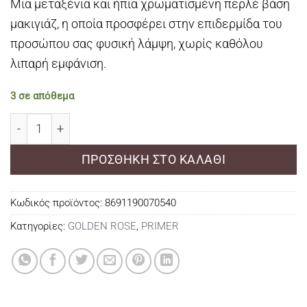
Μια μεταξένια και ήπια χρωματισμένη περλέ βάση
μακιγιάζ, η οποία προσφέρει στην επιδερμίδα του
προσώπου σας φυσική λάμψη, χωρίς καθόλου
λιπαρή εμφάνιση.
3 σε απόθεμα
GOLDEN ROSE MAKE-UP PRIMER TINTED LUMINOUS πο
ΠΡΟΣΘΉΚΗ ΣΤΟ ΚΑΛΆΘΙ
Κωδικός προϊόντος:
8691190070540
Κατηγορίες:
GOLDEN ROSE
,
PRIMER