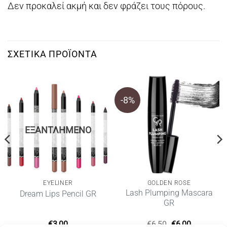
Δεν προκαλεί ακμή και δεν φράζει τους πόρους.
ΣΧΕΤΙΚΆ ΠΡΟΪΌΝΤΑ
-8%
ΕΞΑΝΤΛΗΜΈΝΟ
EYELINER
GOLDEN ROSE
Lash Plumping Mascara
Dream Lips Pencil GR
GR
Original
Η
€
3,00
€
6,50
€
6,00