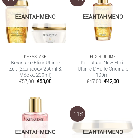
ΕΞΑΝΤΛΗΜΈΝΟ
ΕΞΑΝΤΛΗΜΈΝΟ
KERASTASE
ELIXIR ULTIME
Kérastase Elixir Ultime
Kerastase New Elixir
Σετ (Σαμπουάν 250ml &
Ultime L’Huile Originale
Μάσκα 200ml)
100ml
Original
Η
Original
Η
€
57,00
€
53,00
€
47,00
€
42,00
price
τρέχουσα
price
τρέχουσ
was:
τιμή
was:
τιμή
€57,00.
είναι:
€47,00.
είναι:
€53,00.
€42,00.
-11%
ΕΞΑΝΤΛΗΜΈΝΟ
ΕΞΑΝΤΛΗΜΈΝΟ