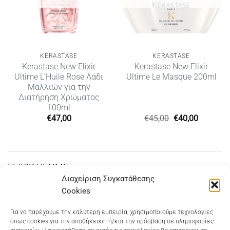
KERASTASE
KERASTASE
Kerastase New Elixir
Kerastase New Elixir
Ultime L’Huile Rose Λάδι
Ultime Le Masque 200ml
Μαλλιών για την
Διατήρηση Χρώματος
100ml
Original
Η
€
47,00
€
45,00
€
40,00
price
τρέχουσ
was:
τιμή
€45,00.
είναι:
€40,00.
ELIXIR ULTIME
Διαχείριση Συγκατάθεσης
Cookies
Dioni Hair Care
, Ζυμβρακάκηδων 33
, τηλ 28210
Για να παρέχουμε την καλύτερη εμπειρία, χρησιμοποιούμε τεχνολογίες
όπως cookies για την αποθήκευση ή/και την πρόσβαση σε πληροφορίες
91906