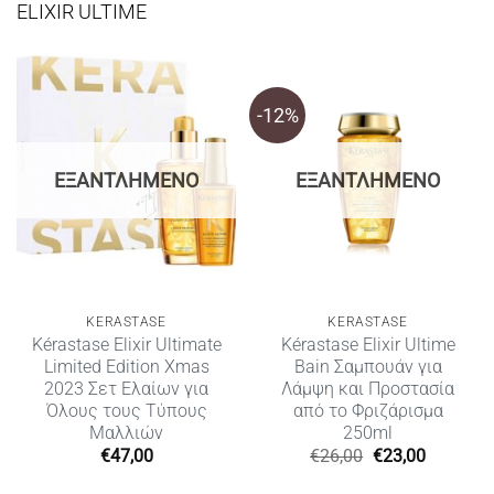
ELIXIR ULTIME
-12%
ΕΞΑΝΤΛΗΜΈΝΟ
ΕΞΑΝΤΛΗΜΈΝΟ
KERASTASE
KERASTASE
Kérastase Elixir Ultimate
Kérastase Elixir Ultime
Limited Edition Xmas
Bain Σαμπουάν για
2023 Σετ Ελαίων για
Λάμψη και Προστασία
Όλους τους Τύπους
από το Φριζάρισμα
Μαλλιών
250ml
Original
Η
€
47,00
€
26,00
€
23,00
price
τρέχουσ
was:
τιμή