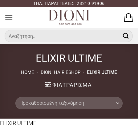
Μετάβαση
ΤΗΛ. ΠΑΡΑΓΓΕΛΙΕΣ: 28210 91906
στο
περιεχόμενο
Αναζήτηση
για:
ELIXIR ULTIME
HOME
-
DIONI HAIR ESHOP
-
ELIXIR ULTIME
ΦΙΛΤΡΆΡΙΣΜΑ
ELIXIR ULTIME