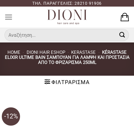
Μετάβαση
ΤΗΛ. ΠΑΡΑΓΓΕΛΙΕΣ: 28210 91906
στο
περιεχόμενο
Αναζήτηση
για:
HOME
-
DIONI HAIR ESHOP
-
KERASTASE
-
KÉRASTASE
ELIXIR ULTIME BAIN ΣΑΜΠΟΥΆΝ ΓΙΑ ΛΆΜΨΗ ΚΑΙ ΠΡΟΣΤΑΣΊΑ
ΑΠΌ ΤΟ ΦΡΙΖΆΡΙΣΜΑ 250ML
ΦΙΛΤΡΆΡΙΣΜΑ
-12%