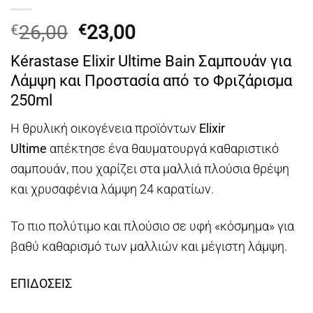
Original
Η
26,00
23,00
€
€
price
τρέχουσα
Kérastase Elixir Ultime Bain Σαμπουάν για
was:
τιμή
Λάμψη και Προστασία από το Φριζάρισμα
€26,00.
είναι:
250ml
€23,00.
Η θρυλική οικογένεια προϊόντων
Elixir
Ultime
απέκτησε ένα θαυματουργά καθαριστικό
σαμπουάν, που χαρίζει στα μαλλιά πλούσια θρέψη
και χρυσαφένια λάμψη 24 καρατίων.
Το πιο πολύτιμο και πλούσιο σε υφή «κόσμημα» για
βαθύ καθαρισμό των μαλλιών και μέγιστη λάμψη.
ΕΠΙΔΟΣΕΙΣ