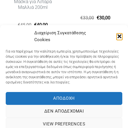
Μάσκα για Λιπαρά
Μαλλιά 200ml
Original
Η
€
33,00
€
30,00
price
τρέχουσ
Original
Η
€
45,00
€
40,00
was:
τιμή
price
τρέχουσα
€33,00.
είναι:
Διαχείριση Συγκατάθεσης
was:
τιμή
€30,00.
€45,00.
είναι:
Cookies
€40,00.
Dioni Hair Care
, Ζυμβρακάκηδων 33
, τηλ 28210
Για να παρέχουμε την καλύτερη εμπειρία, χρησιμοποιούμε τεχνολογίες
όπως cookies για την αποθήκευση ή/και την πρόσβαση σε πληροφορίες
91906
συσκευών. Η συγκατάθεση σε αυτές τις τεχνολογίες θα επιτρέψει σε
εμάς να επεξεργαστούμε δεδομένα όπως συμπεριφορά περιήγησης ή
Dioni Hair Spa
, Κ. Σφακιανάκη 5
, τηλ 28210 94712
μοναδικά αναγνωριστικά σε αυτόν τον ιστότοπο. Η μη συγκατάθεση ή η
ανάκληση της συγκατάθεσης, μπορεί να επηρεάσει αρνητικά αρνητικά
ορισμένες δυνατότητες και λειτουργίες.
Visa
MasterCard
Cash
Bank
Google
On
Transfer
Wallet
ΑΠΟΔΟΧΉ
ΤΡΟΠΟΙ ΠΛΗΡΩΜΗΣ
ΠΟΛΙΤΙΚΉ ΕΠΙΣΤΡΟΦΏΝ
Delivery
ΠΟΛΙΤΙΚΉ ΑΠΟΡΡΉΤΟΥ – COOKIES (ΕΕ)
ΔΕΝ ΑΠΟΔΈΧΟΜΑΙ
ΓΕΜΗ: 073757158000 - ΑΦΜ: 067139225 ΔΟΥ:ΧΑΝΙΩΝ
VIEW PREFERENCES
©2025
ΔΙΩΝΗ
. Powered by
OCS
eShop Development