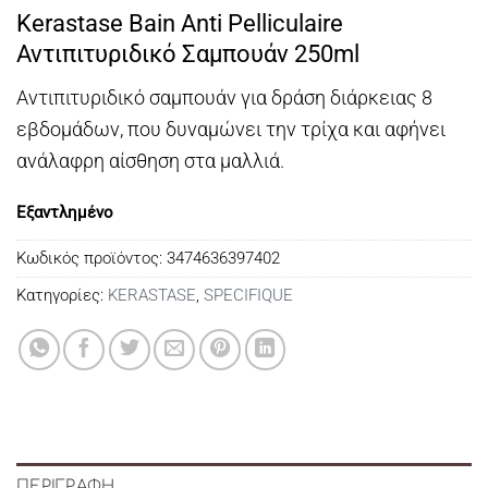
price
τρέχουσα
Kerastase Bain Anti Pelliculaire
was:
τιμή
Αντιπιτυριδικό Σαμπουάν 250ml
€24,00.
είναι:
€21,00.
Αντιπιτυριδικό σαμπουάν για δράση διάρκειας 8
εβδομάδων, που δυναμώνει την τρίχα και αφήνει
ανάλαφρη αίσθηση στα μαλλιά.
Εξαντλημένο
Κωδικός προϊόντος:
3474636397402
Κατηγορίες:
KERASTASE
,
SPECIFIQUE
ΠΕΡΙΓΡΑΦΉ