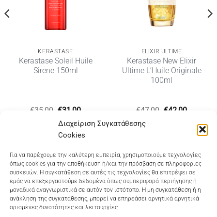
KERASTASE
ELIXIR ULTIME
Kerastase Soleil Huile
Kerastase New Elixir
Sirene 150ml
Ultime L’Huile Originale
100ml
Original
Η
Original
Η
€
35,00
€
31,00
€
47,00
€
42,00
υσα
price
τρέχουσα
price
τρέχουσ
Διαχείριση Συγκατάθεσης
was:
τιμή
was:
τιμή
€35,00.
είναι:
€47,00.
είναι:
Cookies
€31,00.
€42,00.
Dioni Hair Care
, Ζυμβρακάκηδων 33
, τηλ 28210
Για να παρέχουμε την καλύτερη εμπειρία, χρησιμοποιούμε τεχνολογίες
όπως cookies για την αποθήκευση ή/και την πρόσβαση σε πληροφορίες
91906
συσκευών. Η συγκατάθεση σε αυτές τις τεχνολογίες θα επιτρέψει σε
εμάς να επεξεργαστούμε δεδομένα όπως συμπεριφορά περιήγησης ή
Dioni Hair Spa
, Κ. Σφακιανάκη 5
, τηλ 28210 94712
μοναδικά αναγνωριστικά σε αυτόν τον ιστότοπο. Η μη συγκατάθεση ή η
ανάκληση της συγκατάθεσης, μπορεί να επηρεάσει αρνητικά αρνητικά
ορισμένες δυνατότητες και λειτουργίες.