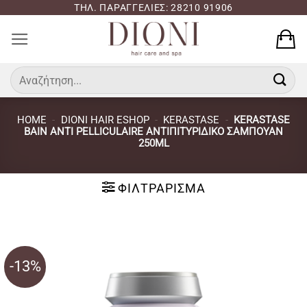
Μετάβαση
ΤΗΛ. ΠΑΡΑΓΓΕΛΙΕΣ: 28210 91906
στο
περιεχόμενο
Αναζήτηση
για:
HOME
-
DIONI HAIR ESHOP
-
KERASTASE
-
KERASTASE
BAIN ANTI PELLICULAIRE ΑΝΤΙΠΙΤΥΡΙΔΙΚΌ ΣΑΜΠΟΥΆΝ
250ML
ΦΙΛΤΡΆΡΙΣΜΑ
-13%