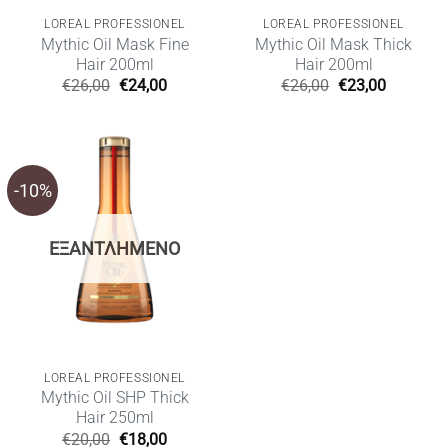
LOREAL PROFESSIONEL
LOREAL PROFESSIONEL
Mythic Oil Mask Fine
Mythic Oil Mask Thick
Hair 200ml
Hair 200ml
Original
Η
Original
Η
€
26,00
€
24,00
€
26,00
€
23,00
price
τρέχουσα
price
τρέχουσ
was:
τιμή
was:
τιμή
€26,00.
είναι:
€26,00.
είναι:
€24,00.
€23,00.
-10%
ΕΞΑΝΤΛΗΜΈΝΟ
LOREAL PROFESSIONEL
Mythic Oil SHP Thick
Hair 250ml
Original
Η
€
20,00
€
18,00