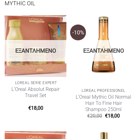
MYTHIC OIL
-10%
ΕΞΑΝΤΛΗΜΈΝΟ
ΕΞΑΝΤΛΗΜΈΝΟ
LOREAL SERIE EXPERT
L’Oreal Absolut Repair
LOREAL PROFESSIONEL
Travel Set
L’Oreal Mythic Oil Normal
Hair To Fine Hair
€
18,00
Shampoo 250ml
Original
Η
€
20,00
€
18,00
price
τρέχουσ
was:
τιμή
€20,00.
είναι:
€18,00.