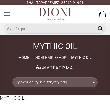
Μετάβαση
ΤΗΛ. ΠΑΡΑΓΓΕΛΙΕΣ: 28210 91906
στο
περιεχόμενο
Αναζήτηση
για:
MYTHIC OIL
HOME
-
DIONI HAIR ESHOP
-
MYTHIC OIL
ΦΙΛΤΡΆΡΙΣΜΑ
MYTHIC OIL