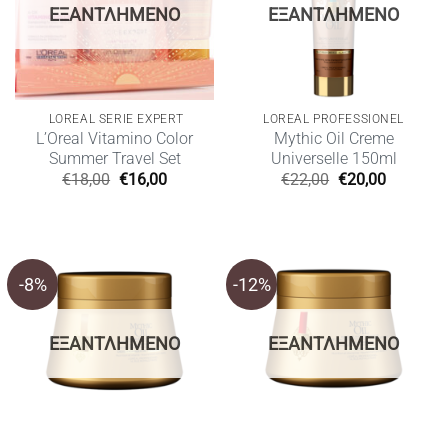
ΕΞΑΝΤΛΗΜΈΝΟ
ΕΞΑΝΤΛΗΜΈΝΟ
LOREAL SERIE EXPERT
LOREAL PROFESSIONEL
L’Oreal Vitamino Color
Mythic Oil Creme
Summer Travel Set
Universelle 150ml
Original
Η
Original
Η
€
18,00
€
16,00
€
22,00
€
20,00
price
τρέχουσα
price
τρέχουσ
was:
τιμή
was:
τιμή
€18,00.
είναι:
€22,00.
είναι:
€16,00.
€20,00.
-8%
-12%
ΕΞΑΝΤΛΗΜΈΝΟ
ΕΞΑΝΤΛΗΜΈΝΟ