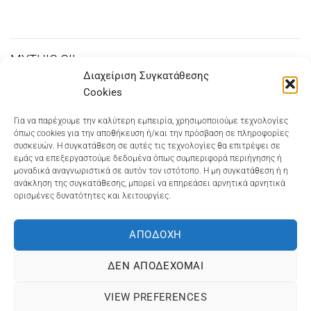
price
τρέχουσα
was:
τιμή
€20,00.
είναι:
€18,00.
MYTHIC OIL
Διαχείριση Συγκατάθεσης
Cookies
Dioni Hair Care
, Ζυμβρακάκηδων 33
, τηλ 28210
Για να παρέχουμε την καλύτερη εμπειρία, χρησιμοποιούμε τεχνολογίες
όπως cookies για την αποθήκευση ή/και την πρόσβαση σε πληροφορίες
91906
συσκευών. Η συγκατάθεση σε αυτές τις τεχνολογίες θα επιτρέψει σε
εμάς να επεξεργαστούμε δεδομένα όπως συμπεριφορά περιήγησης ή
Dioni Hair Spa
, Κ. Σφακιανάκη 5
, τηλ 28210 94712
μοναδικά αναγνωριστικά σε αυτόν τον ιστότοπο. Η μη συγκατάθεση ή η
ανάκληση της συγκατάθεσης, μπορεί να επηρεάσει αρνητικά αρνητικά
ορισμένες δυνατότητες και λειτουργίες.
Visa
MasterCard
Cash
Bank
Google
On
Transfer
Wallet
ΑΠΟΔΟΧΉ
ΤΡΟΠΟΙ ΠΛΗΡΩΜΗΣ
ΠΟΛΙΤΙΚΉ ΕΠΙΣΤΡΟΦΏΝ
Delivery
ΠΟΛΙΤΙΚΉ ΑΠΟΡΡΉΤΟΥ – COOKIES (ΕΕ)
ΔΕΝ ΑΠΟΔΈΧΟΜΑΙ
ΓΕΜΗ: 073757158000 - ΑΦΜ: 067139225 ΔΟΥ:ΧΑΝΙΩΝ
VIEW PREFERENCES
©2025
ΔΙΩΝΗ
. Powered by
OCS
eShop Development