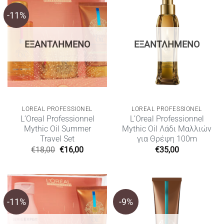
-11%
ΕΞΑΝΤΛΗΜΈΝΟ
ΕΞΑΝΤΛΗΜΈΝΟ
LOREAL PROFESSIONEL
LOREAL PROFESSIONEL
L’Oreal Professionnel
L’Oreal Professionnel
Mythic Oil Summer
Mythic Oil Λάδι Μαλλιών
Travel Set
για Θρέψη 100m
Original
Η
€
18,00
€
16,00
€
35,00
price
τρέχουσα
was:
τιμή
€18,00.
είναι:
€16,00.
-11%
-9%