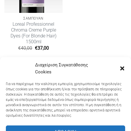
ΣΑΜΠΟΥΑΝ
Loreal Professionnel
Chroma Creme Purple
Dyes (For Blonde Hair)
1500ml
Original
Η
€
40,00
€
37,00
price
τρέχουσα
was:
τιμή
€40,00.
είναι:
Διαχείριση Συγκατάθεσης
€37,00.
Cookies
Dioni Hair Care
, Ζυμβρακάκηδων 33
, τηλ 28210
Για να παρέχουμε την καλύτερη εμπειρία, χρησιμοποιούμε τεχνολογίες
όπως cookies για την αποθήκευση ή/και την πρόσβαση σε πληροφορίες
91906
συσκευών. Η συγκατάθεση σε αυτές τις τεχνολογίες θα επιτρέψει σε
εμάς να επεξεργαστούμε δεδομένα όπως συμπεριφορά περιήγησης ή
Dioni Hair Spa
, Κ. Σφακιανάκη 5
, τηλ 28210 94712
μοναδικά αναγνωριστικά σε αυτόν τον ιστότοπο. Η μη συγκατάθεση ή η
ανάκληση της συγκατάθεσης, μπορεί να επηρεάσει αρνητικά αρνητικά
ορισμένες δυνατότητες και λειτουργίες.
Visa
MasterCard
Cash
Bank
Google