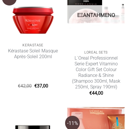
ΕΞΑΝΤΛΗΜΈΝΟ
KERASTASE
Kérastase Soleil Masque
LOREAL SETS
Après-Soleil 200ml
L`Oreal Professionnel
Serie Expert Vitamino
Color Gift Set Colour
Radiance & Shine
(Shampoo 300ml, Mask
Original
Η
€
42,00
€
37,00
250ml, Spray 190ml)
price
τρέχουσα
€
44,00
was:
τιμή
€42,00.
είναι:
€37,00.
-11%