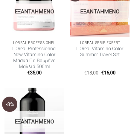
ΕΞΑΝΤΛΗΜΈΝΟ
ΕΞΑΝΤΛΗΜΈΝΟ
LOREAL PROFESSIONEL
LOREAL SERIE EXPERT
L’Oreal Professionnel
L’Oreal Vitamino Color
New Vitamino Color
Summer Travel Set
Μάσκα Για Βαμμένα
Μαλλιά 500ml
Original
Η
€
35,00
€
18,00
€
16,00
price
τρέχουσ
was:
τιμή
€18,00.
είναι:
€16,00.
-8%
ΕΞΑΝΤΛΗΜΈΝΟ