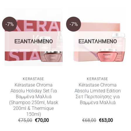
-7%
-7%
ΕΞΑΝΤΛΗΜΈΝΟ
ΕΞΑΝΤΛΗΜΈΝΟ
KERASTASE
KERASTASE
Kérastase Chroma
Kérastase Chroma
Absolu Holiday Set Για
Absolu Limited Edition
Βαμμένα Μαλλιά
Σετ Περιποίησης για
(Shampoo 250ml, Mask
Βαμμένα Μαλλιά
200ml & Thermique
150ml)
Original
Η
Original
Η
€
75,00
€
70,00
€
68,00
€
63,00
price
τρέχουσα
price
τρέχουσ
was:
τιμή
was:
τιμή