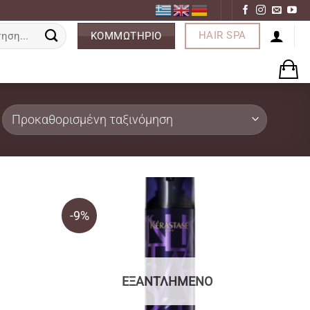
ση
HAIR SPA
ΚΟΜΜΩΤΗΡΙΟ
-9%
ΕΞΑΝΤΛΗΜΈΝΟ