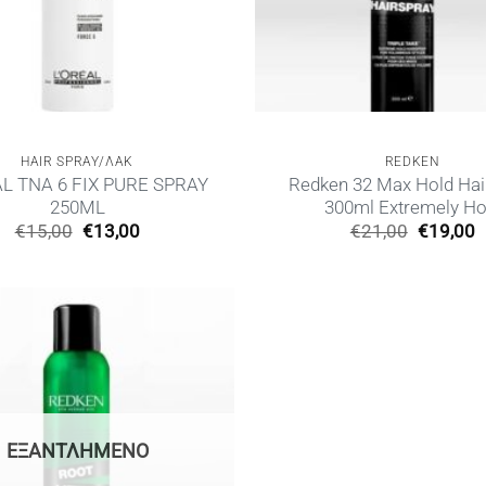
HAIR SPRAY/ΛΑΚ
REDKEN
L TNA 6 FIX PURE SPRAY
Redken 32 Max Hold Hai
250ML
300ml Extremely Ho
Original
Η
Original
€
15,00
€
13,00
€
21,00
€
19,00
price
τρέχουσα
price
τ
was:
τιμή
was:
τ
€15,00.
είναι:
€21,00.
ε
€13,00.
€
ΕΞΑΝΤΛΗΜΈΝΟ