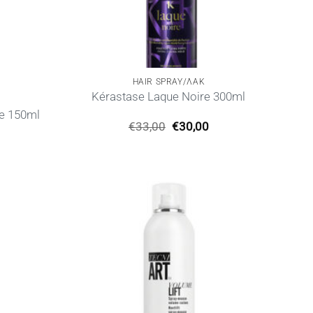
HAIR SPRAY/ΛΑΚ
Kérastase Laque Noire 300ml
e 150ml
Original
Η
€
33,00
€
30,00
price
τρέχουσα
Η
was:
τιμή
ρέχουσα
€33,00.
είναι:
ιμή
€30,00.
ίναι:
30,00.