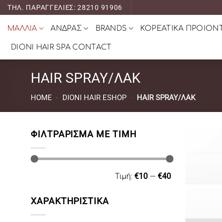
Μετάβαση
ΤΗΛ. ΠΑΡΑΓΓΕΛΙΕΣ: 28210 91906
στο
ΜΑΛΛΙΑ
ΑΝΔΡΑΣ
BRANDS
ΚΟΡΕΑΤΙΚΑ ΠΡΟΙΟΝ
περιεχόμενο
DIONI HAIR SPA CONTACT
HAIR SPRAY/ΛΑΚ
HOME
-
DIONI HAIR ESHOP
-
HAIR SPRAY/ΛΑΚ
ΦΙΛΤΡΆΡΙΣΜΑ ΜΕ ΤΙΜΉ
Ελάχιστη
Μέγιστη
Τιμή:
€10
—
€40
τιμή
τιμή
ΧΑΡΑΚΤΗΡΙΣΤΙΚΑ