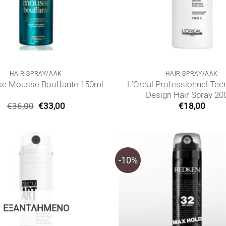
HAIR SPRAY/ΛΑΚ
HAIR SPRAY/ΛΑΚ
L’Oreal Professionnel Tecn
se Mousse Bouffante 150ml
Design Hair Spray 20
Original
Η
€
36,00
€
33,00
€
18,00
price
τρέχουσα
was:
τιμή
€36,00.
είναι:
€33,00.
-10%
ΕΞΑΝΤΛΗΜΈΝΟ