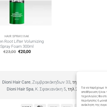
HAIR SPRAY/ΛΑΚ
n Root Lifter Volumizing
Spray Foam 300ml
Original
Η
€
23,00
€
20,00
price
τρέχουσα
was:
τιμή
€23,00.
είναι:
€20,00.
Dioni Hair Care
, Ζυμβρακάκηδων 33
, τηλ 28210 91906
Για να παρέχουμε τ
Dioni Hair Spa
, Κ. Σφακιανάκη 5
, τηλ 28210 94712
αποθήκευση ή/και 
τεχνολογίες θα επ
περιήγησης ή μοναδ
ανάκληση της συγκ