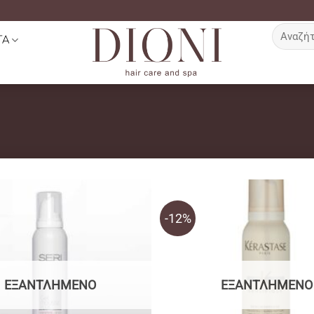
Αναζήτη
ΤΑ
για:
-12%
ΕΞΑΝΤΛΗΜΈΝΟ
ΕΞΑΝΤΛΗΜΈΝΟ