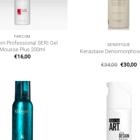
FARCOM
m Professional SERI Gel
DENSIFIQUE
Mousse Plus 200ml
Kerastase Densimorphos
€
16,00
Original
€
34,00
€
30,00
price
τ
was:
τ
€34,00.
ε
€