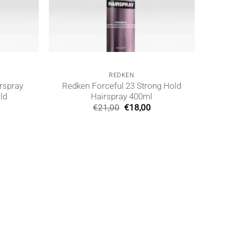
REDKEN
rspray
Redken Forceful 23 Strong Hold
ld
Hairspray 400ml
Η
Original
Η
€
21,00
€
18,00
ρέχουσα
price
τρέχουσα
ιμή
was:
τιμή
ίναι:
€21,00.
είναι:
19,00.
€18,00.