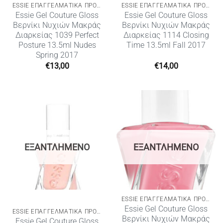
ESSIE ΕΠΑΓΓΕΛΜΑΤΙΚΑ ΠΡΟΙΟΝΤΑ ΝΥΧΙΩΝ
ESSIE ΕΠΑΓΓΕΛΜΑΤΙΚΑ ΠΡΟΙΟΝΤΑ ΝΥΧΙΩΝ
Essie Gel Couture Gloss
Essie Gel Couture Gloss
Βερνίκι Νυχιών Μακράς
Βερνίκι Νυχιών Μακράς
Διαρκείας 1039 Perfect
Διαρκείας 1114 Closing
Posture 13.5ml Nudes
Time 13.5ml Fall 2017
Spring 2017
€
13,00
€
14,00
ΕΞΑΝΤΛΗΜΈΝΟ
ΕΞΑΝΤΛΗΜΈΝΟ
ESSIE ΕΠΑΓΓΕΛΜΑΤΙΚΑ ΠΡΟΙΟΝΤΑ ΝΥΧΙΩΝ
Essie Gel Couture Gloss
ESSIE ΕΠΑΓΓΕΛΜΑΤΙΚΑ ΠΡΟΙΟΝΤΑ ΝΥΧΙΩΝ
Βερνίκι Νυχιών Μακράς
Essie Gel Couture Gloss