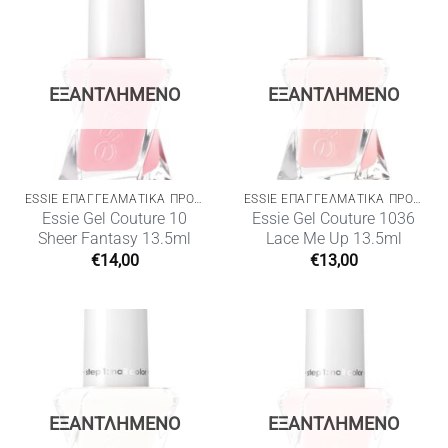
ΕΞΑΝΤΛΗΜΈΝΟ
ΕΞΑΝΤΛΗΜΈΝΟ
ESSIE ΕΠΑΓΓΕΛΜΑΤΙΚΑ ΠΡΟΙΟΝΤΑ ΝΥΧΙΩΝ
ESSIE ΕΠΑΓΓΕΛΜΑΤΙΚΑ ΠΡΟΙΟΝΤΑ ΝΥΧΙΩΝ
Essie Gel Couture 10
Essie Gel Couture 1036
Sheer Fantasy 13.5ml
Lace Me Up 13.5ml
€
14,00
€
13,00
ΕΞΑΝΤΛΗΜΈΝΟ
ΕΞΑΝΤΛΗΜΈΝΟ