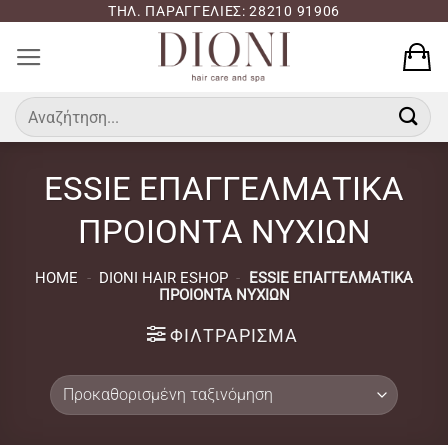
Μετάβαση
ΤΗΛ. ΠΑΡΑΓΓΕΛΙΕΣ: 28210 91906
στο
περιεχόμενο
Αναζήτηση
για:
ESSIE ΕΠΑΓΓΕΛΜΑΤΙΚΑ
ΠΡΟΙΟΝΤΑ ΝΥΧΙΩΝ
HOME
-
DIONI HAIR ESHOP
-
ESSIE ΕΠΑΓΓΕΛΜΑΤΙΚΑ
ΠΡΟΙΟΝΤΑ ΝΥΧΙΩΝ
ΦΙΛΤΡΆΡΙΣΜΑ