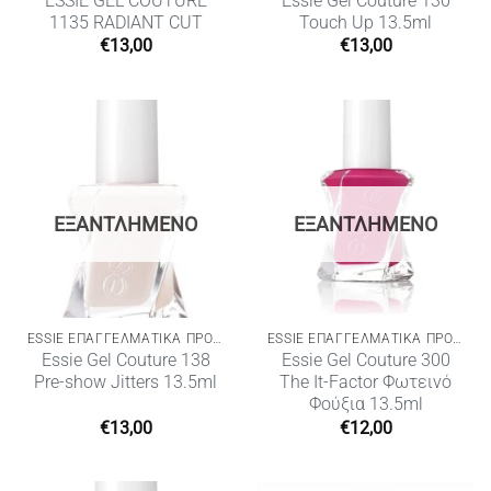
ESSIE GEL COUTURE
Essie Gel Couture 130
1135 RADIANT CUT
Touch Up 13.5ml
€
13,00
€
13,00
ΕΞΑΝΤΛΗΜΈΝΟ
ΕΞΑΝΤΛΗΜΈΝΟ
ESSIE ΕΠΑΓΓΕΛΜΑΤΙΚΑ ΠΡΟΙΟΝΤΑ ΝΥΧΙΩΝ
ESSIE ΕΠΑΓΓΕΛΜΑΤΙΚΑ ΠΡΟΙΟΝΤΑ ΝΥΧΙΩΝ
Essie Gel Couture 138
Essie Gel Couture 300
Pre-show Jitters 13.5ml
The It-Factor Φωτεινό
Φούξια 13.5ml
€
13,00
€
12,00