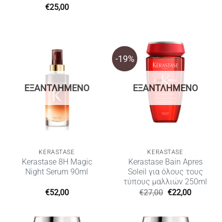
€
25,00
-19%
ΕΞΑΝΤΛΗΜΈΝΟ
ΕΞΑΝΤΛΗΜΈΝΟ
KERASTASE
KERASTASE
Kerastase 8H Magic
Kerastase Bain Apres
Night Serum 90ml
Soleil για όλους τους
τύπους μαλλιών 250ml
Original
Η
€
52,00
€
27,00
€
22,00
price
τρέχουσ
was:
τιμή
€27,00.
είναι:
€22,00.