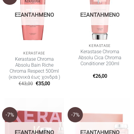
ΕΞΑΝΤΛΗΜΈΝΟ
ΕΞΑΝΤΛΗΜΈΝΟ
KERASTASE
Kerastase Chroma
KERASTASE
Absolu Cica Chroma
Kerastase Chroma
Conditioner 200ml
Absolu Bain Riche
Chroma Respect 500ml
€
26,00
(κανονικά έως χονδρά )
Original
Η
€
43,00
€
35,00
price
τρέχουσα
was:
τιμή
€43,00.
είναι:
€35,00.
-7%
-7%
ΕΞΑΝΤΛΗΜΈΝΟ
ΕΞΑΝΤΛΗΜΈΝΟ