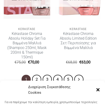
KERASTASE
KERASTASE
Kérastase Chroma
Kérastase Chroma
Absolu Holiday Set Για
Absolu Limited Edition
Βαμμένα Μαλλιά
Σετ Περιποίησης για
(Shampoo 250ml, Mask
Βαμμένα Μαλλιά
200ml & Thermique
150ml)
Original
Η
Original
Η
€
75,00
€
70,00
€
68,00
€
63,00
price
τρέχουσα
price
τρέχουσ
was:
τιμή
was:
τιμή
€75,00.
είναι:
€68,00.
είναι:
€70,00.
€63,00.
1
2
3
4
5
Διαχείριση Συγκατάθεσης
Cookies
Dioni Hair Care
, Ζυμβρακάκηδων 33
, τηλ 28210
Για να παρέχουμε την καλύτερη εμπειρία, χρησιμοποιούμε τεχνολογίες