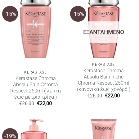
-15%
-15%
ΕΞΑΝΤΛΗΜΈΝΟ
KERASTASE
Kerastase Chroma
KERASTASE
Absolu Bain Riche
Kerastase Chroma
Chroma Respect 250ml
Absolu Bain Chroma
(κανονικά έως χονδρά )
Respect 250ml ( λεπτή
Original
Η
€
26,00
€
22,00
έως μέτρια τρίχα )
price
τρέχουσ
Original
Η
€
26,00
€
22,00
was:
τιμή
price
τρέχουσα
€26,00.
είναι:
was:
τιμή
€22,00.
€26,00.
είναι:
€22,00.
-19%