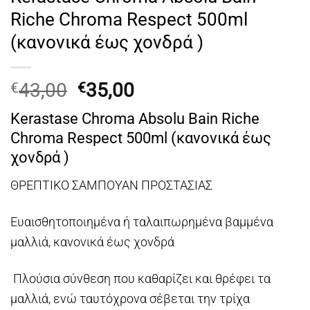
Riche Chroma Respect 500ml
(κανονικά έως χονδρά )
Original
Η
43,00
35,00
€
€
price
τρέχουσα
Kerastase Chroma Absolu Bain Riche
was:
τιμή
Chroma Respect 500ml (κανονικά έως
€43,00.
είναι:
χονδρά )
€35,00.
ΘΡΕΠΤΙΚΟ ΣΑΜΠΟΥΑΝ ΠΡΟΣΤΑΣΙΑΣ
Ευαισθητοποιημένα ή ταλαιπωρημένα βαμμένα
μαλλιά, κανονικά έως χονδρά
Πλούσια σύνθεση που καθαρίζει και θρέφει τα
μαλλιά, ενώ ταυτόχρονα σέβεται την τρίχα