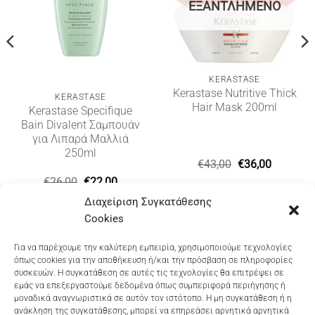
ΕΞΑΝΤΛΗΜΈΝΟ
KERASTASE
Kerastase Nutritive Thick
KERASTASE
Hair Mask 200ml
Kerastase Specifique
Bain Divalent Σαμπουάν
για Λιπαρά Μαλλιά
250ml
Original
Η
€
43,00
€
36,00
price
τρέχουσ
Original
Η
€
26,00
€
22,00
was:
τιμή
υσα
price
τρέχουσα
€43,00.
είναι:
Διαχείριση Συγκατάθεσης
was:
τιμή
€36,00.
€26,00.
είναι:
Cookies
€22,00.
Dioni Hair Care
, Ζυμβρακάκηδων 33
, τηλ 28210
Για να παρέχουμε την καλύτερη εμπειρία, χρησιμοποιούμε τεχνολογίες
όπως cookies για την αποθήκευση ή/και την πρόσβαση σε πληροφορίες
91906
συσκευών. Η συγκατάθεση σε αυτές τις τεχνολογίες θα επιτρέψει σε
εμάς να επεξεργαστούμε δεδομένα όπως συμπεριφορά περιήγησης ή
Dioni Hair Spa
, Κ. Σφακιανάκη 5
, τηλ 28210 94712
μοναδικά αναγνωριστικά σε αυτόν τον ιστότοπο. Η μη συγκατάθεση ή η
ανάκληση της συγκατάθεσης, μπορεί να επηρεάσει αρνητικά αρνητικά