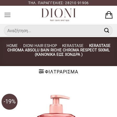
Μετάβαση
ΤΗΛ. ΠΑΡΑΓΓΕΛΙΕΣ: 28210 91906
στο
περιεχόμενο
Αναζήτηση
για:
HOME
-
DIONI HAIR ESHOP
-
KERASTASE
-
KERASTASE
CHROMA ABSOLU BAIN RICHE CHROMA RESPECT 500ML
(ΚΑΝΟΝΙΚΆ ΈΩΣ ΧΟΝΔΡΆ )
ΦΙΛΤΡΆΡΙΣΜΑ
-19%