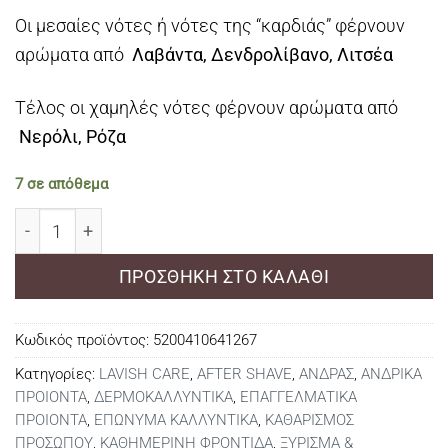
Οι μεσαίες νότες ή νότες της “καρδιάς” φέρνουν
αρώματα από
Λαβάντα, Δενδρολίβανο, Λιτσέα
Τέλος οι χαμηλές νότες φέρνουν αρώματα από
Νερόλι, Ρόζα
7 σε απόθεμα
AFTER SHAVE LOTION KITROS 290 ML ποσότητα
ΠΡΟΣΘΉΚΗ ΣΤΟ ΚΑΛΆΘΙ
Κωδικός προϊόντος:
5200410641267
Κατηγορίες:
LAVISH CARE
,
AFTER SHAVE
,
ΑΝΔΡΑΣ
,
ΑΝΔΡΙΚΑ
ΠΡΟΙΟΝΤΑ
,
ΔΕΡΜΟΚΑΛΛΥΝΤΙΚΑ
,
ΕΠΑΓΓΕΛΜΑΤΙΚΑ
ΠΡΟΙΟΝΤΑ
,
ΕΠΩΝΥΜΑ ΚΑΛΛΥΝΤΙΚΑ
,
ΚΑΘΑΡΙΣΜΟΣ
ΠΡΟΣΩΠΟΥ
,
ΚΑΘΗΜΕΡΙΝΗ ΦΡΟΝΤΙΔΑ
,
ΞΥΡΙΣΜΑ &