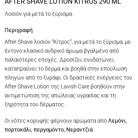
AFTER SHAVE LOTION KITROS 290 ML
Λοσιόν για μετά το ξύρισμα.
Περιγραφή
After Shave λοσιόν “Κίτρος”, για μετά το ξύρισμα, με
έντονο κλασικό ανδρικό άρωμα βγαλμένο από
παλαιότερες εποχές. Δροσίζει, ενυδατώνει,
καταπραΰνει το δέρμα και βοηθά στην επούλωση
πληγών από το ξυράφι. Οι δραστικές ενέργειες του
After Shave Lotion της Lavish Care βοηθούν στην
αντιμετώπιση της απώλειας υγρασίας και τη
ξηρότητα του δέρματος.
Οι νότες κορυφής φέρνουν αρώματα από
Λεμόνι,
πορτοκάλι, περγαμόντο, Νεραντζιά