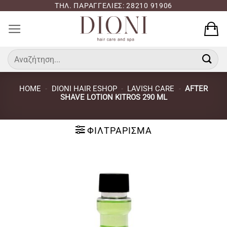
Μετάβαση
ΤΗΛ. ΠΑΡΑΓΓΕΛΙΕΣ: 28210 91906
στο
περιεχόμενο
Αναζήτηση
για:
HOME
-
DIONI HAIR ESHOP
-
LAVISH CARE
-
AFTER
SHAVE LOTION KITROS 290 ML
ΦΙΛΤΡΆΡΙΣΜΑ