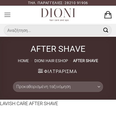
Μετάβαση
ΤΗΛ. ΠΑΡΑΓΓΕΛΙΕΣ: 28210 91906
στο
περιεχόμενο
Αναζήτηση
για:
AFTER SHAVE
HOME
-
DIONI HAIR ESHOP
-
AFTER SHAVE
ΦΙΛΤΡΆΡΙΣΜΑ
LAVISH CARE AFTER SHAVE