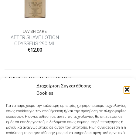
LAVISH CARE
AFTER SHAVE LOTION
ODYSSEUS 290 ML
€
12,00
LAVISH CARE AFTER SHAVE
Διαχείριση Συγκατάθεσης
Cookies
Dioni Hair Care
, Ζυμβρακάκηδων 33
, τηλ 28210
Για να παρέχουμε την καλύτερη εμπειρία, χρησιμοποιούμε τεχνολογίες
όπως cookies για την αποθήκευση ή/και την πρόσβαση σε πληροφορίες
91906
συσκευών. Η συγκατάθεση σε αυτές τις τεχνολογίες θα επιτρέψει σε
εμάς να επεξεργαστούμε δεδομένα όπως συμπεριφορά περιήγησης ή
Dioni Hair Spa
, Κ. Σφακιανάκη 5
, τηλ 28210 94712
μοναδικά αναγνωριστικά σε αυτόν τον ιστότοπο. Η μη συγκατάθεση ή η
ανάκληση της συγκατάθεσης, μπορεί να επηρεάσει αρνητικά αρνητικά