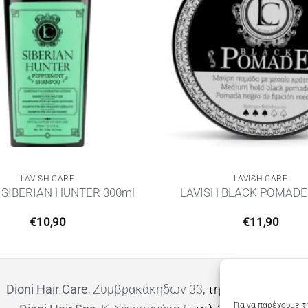
LAVISH CARE
LAVISH CARE
 SIBERIAN HUNTER 300ml
LAVISH BLACK POMADE
€
10,90
€
11,90
Dioni Hair Care
, Ζυμβρακάκηδων 33
, τηλ 28210 91906
Για να παρέχουμε τ