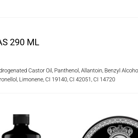
AS 290 ML
rogenated Castor Oil, Panthenol, Allantoin, Benzyl Alcohol
tronellol, Limonene, CI 19140, CI 42051, CI 14720