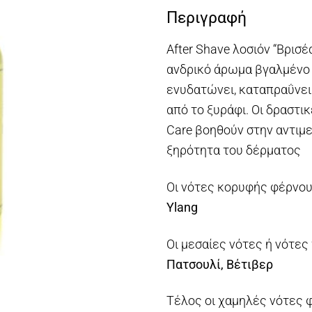
Περιγραφή
After Shave λοσιόν “Βρισέ
ανδρικό άρωμα βγαλμένο 
ενυδατώνει, καταπραΰνει
από το ξυράφι. Οι δραστικ
Care βοηθούν στην αντιμ
ξηρότητα του δέρματος
Οι νότες κορυφής φέρνο
Ylang
Οι μεσαίες νότες ή νότε
Πατσουλί, Βέτιβερ
Τέλος οι χαμηλές νότες