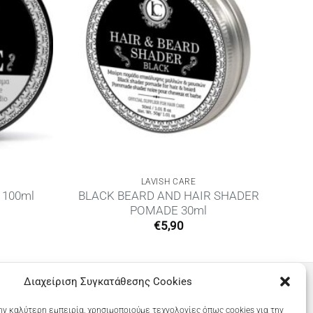
LAVISH CARE
BLACK BEARD AND HAIR SHADER
 100ml
POMADE 30ml
€
5,90
Διαχείριση Συγκατάθεσης Cookies
ην καλύτερη εμπειρία, χρησιμοποιούμε τεχνολογίες όπως cookies για την