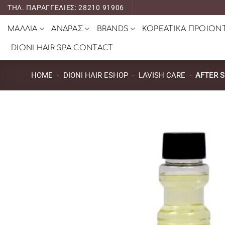
Μετάβαση
ΤΗΛ. ΠΑΡΑΓΓΕΛΙΕΣ: 28210 91906
στο
ΜΑΛΛΙΑ
ΑΝΔΡΑΣ
BRANDS
ΚΟΡΕΑΤΙΚΑ ΠΡΟΙΟΝ
περιεχόμενο
DIONI HAIR SPA CONTACT
HOME
-
DIONI HAIR ESHOP
-
LAVISH CARE
-
AFTER S