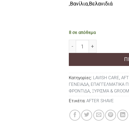
,Βανίλια,Βελανιδιά
8 σε απόθεμα
AFTER SHAVE LOTION BRI
Π
Κατηγορίες:
LAVISH CARE
,
AFT
ΓΕΝΕΙΑΔΑ
,
ΕΠΑΓΓΕΛΜΑΤΙΚΑ Π
ΦΡΟΝΤΙΔΑ
,
ΞΥΡΙΣΜΑ & GROO
Ετικέτα:
AFTER SHAVE