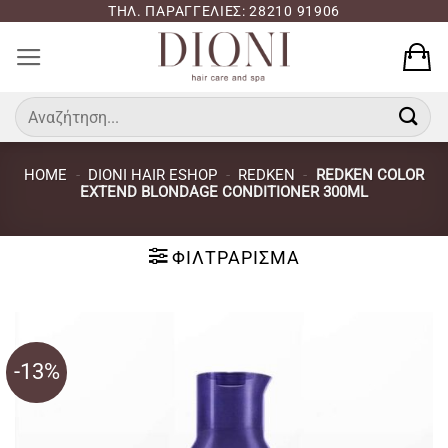
Μετάβαση
ΤΗΛ. ΠΑΡΑΓΓΕΛΙΕΣ: 28210 91906
στο
περιεχόμενο
Αναζήτηση
για:
HOME
-
DIONI HAIR ESHOP
-
REDKEN
-
REDKEN COLOR
EXTEND BLONDAGE CONDITIONER 300ML
ΦΙΛΤΡΆΡΙΣΜΑ
-13%