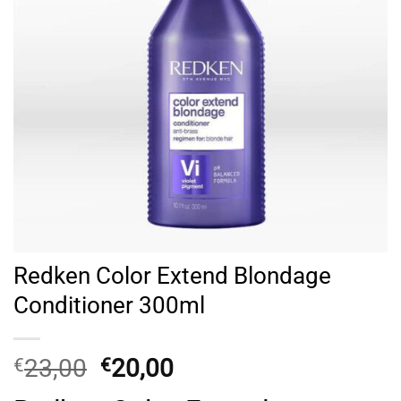
Redken Color Extend Blondage
Conditioner 300ml
Original
Η
23,00
20,00
€
€
price
τρέχουσα