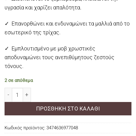
υγρασία και χαρίζει απαλότητα.
✓ Επανορθώνει και ενδυναμώνει τα μαλλιά από το
εσωτερικό της τρίχας.
✓ Εμπλουτισμένο με μοβ χρωστικές
αποδυναμώνει τους ανεπιθύμητους ζεστούς
τόνους.
2 σε απόθεμα
Redken Color Extend Blondage Conditioner 300ml ποσό
ΠΡΟΣΘΉΚΗ ΣΤΟ ΚΑΛΆΘΙ
Κωδικός προϊόντος:
3474636977048