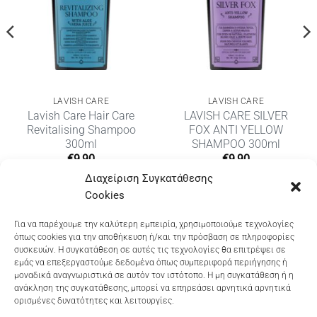
LAVISH CARE
LAVISH CARE
Lavish Care Hair Care
LAVISH CARE SILVER
Revitalising Shampoo
FOX ANTI YELLOW
300ml
SHAMPOO 300ml
υσα
€
9,90
€
9,90
Διαχείριση Συγκατάθεσης
Cookies
Dioni Hair Care
, Ζυμβρακάκηδων 33
, τηλ 28210
Για να παρέχουμε την καλύτερη εμπειρία, χρησιμοποιούμε τεχνολογίες
όπως cookies για την αποθήκευση ή/και την πρόσβαση σε πληροφορίες
91906
συσκευών. Η συγκατάθεση σε αυτές τις τεχνολογίες θα επιτρέψει σε
εμάς να επεξεργαστούμε δεδομένα όπως συμπεριφορά περιήγησης ή
Dioni Hair Spa
, Κ. Σφακιανάκη 5
, τηλ 28210 94712
μοναδικά αναγνωριστικά σε αυτόν τον ιστότοπο. Η μη συγκατάθεση ή η
ανάκληση της συγκατάθεσης, μπορεί να επηρεάσει αρνητικά αρνητικά
ορισμένες δυνατότητες και λειτουργίες.