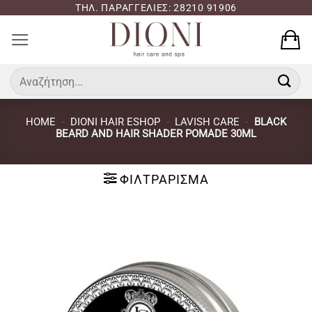
Μετάβαση
ΤΗΛ. ΠΑΡΑΓΓΕΛΙΕΣ: 28210 91906
στο
περιεχόμενο
Αναζήτηση
για:
HOME
-
DIONI HAIR ESHOP
-
LAVISH CARE
-
BLACK
BEARD AND HAIR SHADER POMADE 30ML
ΦΙΛΤΡΆΡΙΣΜΑ