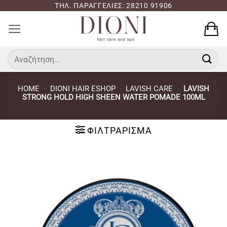
Μετάβαση
ΤΗΛ. ΠΑΡΑΓΓΕΛΙΕΣ: 28210 91906
στο
περιεχόμενο
Αναζήτηση
για:
HOME
-
DIONI HAIR ESHOP
-
LAVISH CARE
-
LAVISH
STRONG HOLD HIGH SHEEN WATER POMADE 100ML
ΦΙΛΤΡΆΡΙΣΜΑ