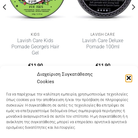
KIDS
LAVISH CARE
Lavish Care Kids
Lavish Care Deluxe
Pomade George’s Hair
Pomade 100ml
Gel
€
11,90
€
11,90
Διαχείριση Συγκατάθεσης
Cookies
Dioni Hair Care
, Ζυμβρακάκηδων 33
, τηλ 28210
Για να παρέχουμε την καλύτερη εμπειρία, χρησιμοποιούμε τεχνολογίες
όπως cookies για την αποθήκευση ή/και την πρόσβαση σε πληροφορίες
91906
συσκευών. Η συγκατάθεση σε αυτές τις τεχνολογίες θα επιτρέψει σε
εμάς να επεξεργαστούμε δεδομένα όπως συμπεριφορά περιήγησης ή
Dioni Hair Spa
, Κ. Σφακιανάκη 5
, τηλ 28210 94712
μοναδικά αναγνωριστικά σε αυτόν τον ιστότοπο. Η μη συγκατάθεση ή η
ανάκληση της συγκατάθεσης, μπορεί να επηρεάσει αρνητικά αρνητικά
ορισμένες δυνατότητες και λειτουργίες.
Visa
MasterCard
Cash
Bank
Google