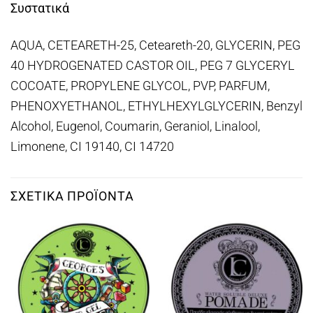
Συστατικά
AQUA, CETEARETH-25, Ceteareth-20, GLYCERIN, PEG
40 HYDROGENATED CASTOR OIL, PEG 7 GLYCERYL
COCOATE, PROPYLENE GLYCOL, PVP, PARFUM,
PHENOXYETHANOL, ETHYLHEXYLGLYCERIN, Benzyl
Alcohol, Eugenol, Coumarin, Geraniol, Linalool,
Limonene, CI 19140, CI 14720
ΣΧΕΤΙΚΆ ΠΡΟΪΌΝΤΑ