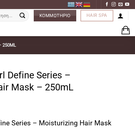
ση
HAIR SPA
ΚΟΜΜΩΤΗΡΙΟ
– 250ML
l Define Series –
Hair Mask – 250mL
fine Series – Moisturizing Hair Mask