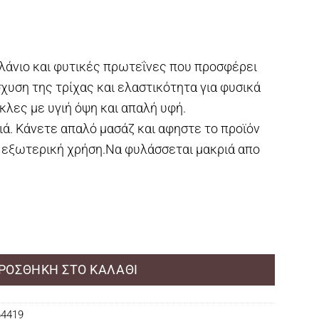
άνιο και φυτικές πρωτεΐνες που προσφέρει
χυση της τρίχας και ελαστικότητα για φυσικά
λες με υγιή όψη και απαλή υφή.
ά. Κάνετε απαλό μασάζ και αφηστε το πρoϊόν
ια εξωτερική χρήση.Να φυλάσσεται μακριά απο
ies - Moisturizing Hair Mask - 250mL ποσότητα
ΡΟΣΘΉΚΗ ΣΤΟ ΚΑΛΆΘΙ
64419