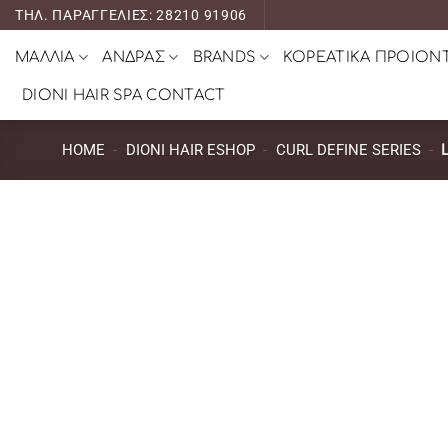
Μετάβαση
ΤΗΛ. ΠΑΡΑΓΓΕΛΙΕΣ: 28210 91906
στο
ΜΑΛΛΙΑ
ΑΝΔΡΑΣ
BRANDS
ΚΟΡΕΑΤΙΚΑ ΠΡΟΙΟΝ
περιεχόμενο
DIONI HAIR SPA CONTACT
HOME
-
DIONI HAIR ESHOP
-
CURL DEFINE SERIES
-