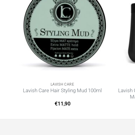
LAVISH CARE
για
Lavish 
Lavish Care Hair Styling Mud 100ml
0ml
Ma
€
11,90