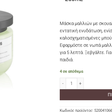
Μάσκα μαλλιών με σκουαλ
εντατική ενυδάτωση, ενίσ
καλοσχηματισμένες μπούκ
Εφαρμόστε σε νωπά μαλλι
για 5 λεπτά. Ξεβγάλτε. Γ
παιδιά.
4 σε απόθεμα
Lavish Care Curl Define Ser
Π
Κωδικός προϊόντος:
52004106