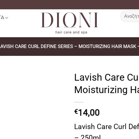
Αναζήτη
ΤΑ
για:
LAVISH CARE CURL DEFINE SERIES – MOISTURIZING HAIR MASK 
Lavish Care Cur
Moisturizing 
14,00
€
Lavish Care Curl De
– 250mL