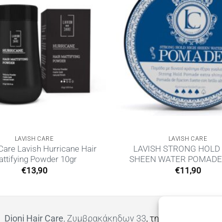
LAVISH CARE
LAVISH CARE
Care Lavish Hurricane Hair
LAVISH STRONG HOLD
ttifying Powder 10gr
SHEEN WATER POMADE
€
13,90
€
11,90
Dioni Hair Care
, Ζυμβρακάκηδων 33
, τηλ 28210 91906