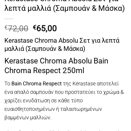
λεπτά μαλλιά (Σαμπουάν & Μάσκα)
Original
Η
72,00
65,00
€
€
price
τρέχουσα
Kerastase Chroma Absolu Σετ για λεπτά
was:
τιμή
μαλλιά (Σαμπουάν & Μάσκα)
€72,00.
είναι:
€65,00.
Kerastase Chroma Absolu Bain
Chroma Respect 250ml
Το
Bain Chroma Respect
της Kérastase αποτελεί
ένα απαλό σαμπουάν που προστατεύει το χρώμα &
χαρίζει ενυδάτωση σε κάθε τύπο
ευαισθητοποιημένων ή ταλαιπωρημένων
βαμμένων μαλλιών.