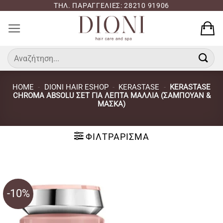
Μετάβαση
ΤΗΛ. ΠΑΡΑΓΓΕΛΙΕΣ: 28210 91906
στο
περιεχόμενο
Αναζήτηση
για:
HOME
-
DIONI HAIR ESHOP
-
KERASTASE
-
KERASTASE
CHROMA ABSOLU ΣΕΤ ΓΙΑ ΛΕΠΤΆ ΜΑΛΛΙΆ (ΣΑΜΠΟΥΆΝ &
ΜΆΣΚΑ)
ΦΙΛΤΡΆΡΙΣΜΑ
-10%