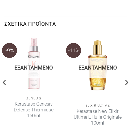
ΣΧΕΤΙΚΆ ΠΡΟΪΌΝΤΑ
-9%
-11%
ΕΞΑΝΤΛΗΜΈΝΟ
ΕΞΑΝΤΛΗΜΈΝΟ
GENESIS
Kerastase Genesis
ELIXIR ULTIME
Defense Thermique
Kerastase New Elixir
150ml
Ultime L’Huile Originale
100ml