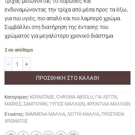
τρίχας μειώνοντας το πορώδες και
ενδυναμώνοντας την τρίχα από μέσα προς τα έξω,
για πιο υγιές, πιο απαλό και πιο λαμπερό χρώμα.
Συμβάλλει στη διατήρηση της έντασης του
χρώματος για μεγαλύτερο χρονικό διάστημα
2 σε απόθεμα
Kerastase Chroma Absolu Σετ για λεπτά μαλλιά (Σαμπ
ΠΡΟΣΘΉΚΗ ΣΤΟ ΚΑΛΆΘΙ
Κατηγορίες:
KERASTASE
,
CHROMA ABSOLU
,
ΓΙΑ ΛΕΠΤΑ
,
ΜΑΣΚΕΣ
,
ΣΑΜΠΟΥΑΝ
,
ΤΥΠΟΣ ΜΑΛΛΙΩΝ
,
ΦΡΟΝΤΙΔΑ ΜΑΛΛΙΩΝ
Ετικέτες:
ΒΑΜΜΕΝΑ ΜΑΛΛΙΑ
,
ΛΕΠΤΑ ΜΑΛΛΙΑ
,
ΠΡΟΣΤΑΣΙΑ
ΧΡΩΜΑΤΟΣ