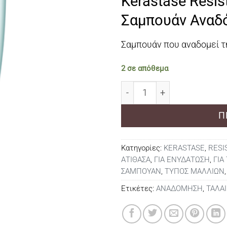
Kerastase Resis
was:
τι
€26,00.
εί
Σαμπουάν Αναδό
€2
Σαμπουάν που αναδομεί τη
2 σε απόθεμα
Kerastase Resistance Bain
Π
Κατηγορίες:
KERASTASE
,
RESI
ΑΤΙΘΑΣΑ
,
ΓΙΑ ΕΝΥΔΑΤΩΣΗ
,
ΓΙΑ
ΣΑΜΠΟΥΑΝ
,
ΤΥΠΟΣ ΜΑΛΛΙΩΝ
Ετικέτες:
ΑΝΑΔΟΜΗΣΗ
,
ΤΑΛΑ