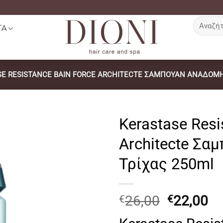
Αναζήτη
ΤΑ
για:
SE RESISTANCE BAIN FORCE ARCHITECTE ΣΑΜΠΟΥΆΝ ΑΝΑΔΌΜΗ
Kerastase Resi
Architecte Σα
Τρίχας 250ml
Original
Η
26,00
22,00
€
€
price
τ