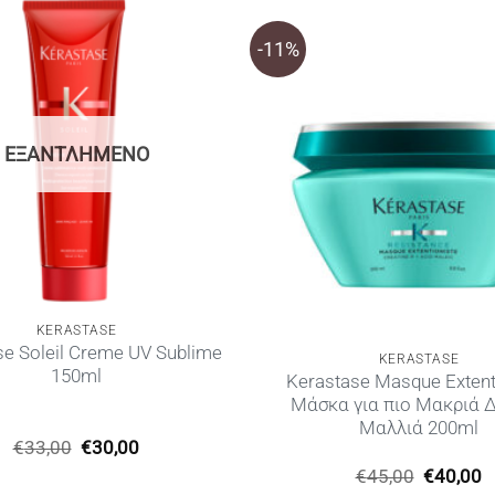
-11%
ΕΞΑΝΤΛΗΜΈΝΟ
KERASTASE
se Soleil Creme UV Sublime
KERASTASE
150ml
Kerastase Masque Extent
Μάσκα για πιο Μακριά 
Μαλλιά 200ml
Original
Η
€
33,00
€
30,00
price
τρέχουσα
Original
Η
€
45,00
€
40,00
was:
τιμή
price
τ