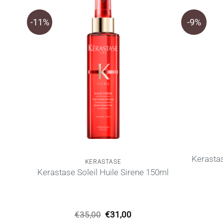
-11%
-9%
Kerasta
KERASTASE
n
Kerastase Soleil Huile Sirene 150ml
Original
Η
€
35,00
€
31,00
υσα
price
τρέχουσα