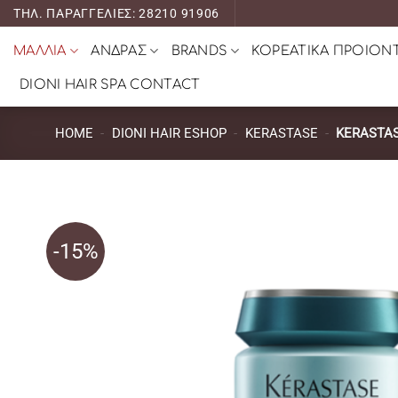
Μετάβαση
ΤΗΛ. ΠΑΡΑΓΓΕΛΙΕΣ: 28210 91906
στο
ΜΑΛΛΙΑ
ΑΝΔΡΑΣ
BRANDS
ΚΟΡΕΑΤΙΚΑ ΠΡΟΙΟΝ
περιεχόμενο
DIONI HAIR SPA CONTACT
HOME
-
DIONI HAIR ESHOP
-
KERASTASE
-
KERASTA
-15%