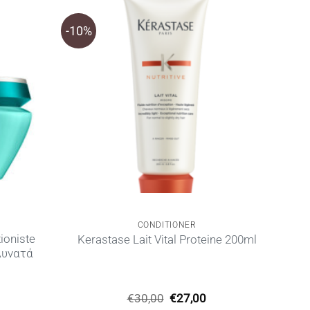
-10%
CONDITIONER
ioniste
Kerastase Lait Vital Proteine 200ml
Δυνατά
Original
Η
€
30,00
€
27,00
ρέχουσα
price
τρέχουσα