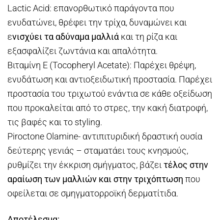
Lactic Acid: επανορθωτικό παράγοντα που
ενυδατώνει, θρέφει την τρίχα, δυναμώνει και
ε
νισχύει τα αδύναμα μαλλιά
και τη ρίζα και
εξασφαλίζει ζωντάνια και απαλότητα.
Βιταμίνη Ε (Tocopheryl Acetate): Παρέχει θρέψη,
ενυδάτωση και αντιοξειδωτική προστασία. Παρέχει
προστασία του τριχωτού ενάντια σε κάθε οξείδωση
που προκαλείται από το στρες, την κακή διατροφή,
τις βαφές και το styling.
Piroctone Olamine- αντιπιτυριδική δραστική ουσία
δεύτερης γενιάς – σταματάει τους κνησμούς,
ρυθμίζει την έκκριση σμήγματος, βάζει
τέλος στην
αραίωση των μαλλιών και στην τριχόπτωση
που
οφείλεται σε σμηγματορροϊκή δερματίτιδα.
Αποτέλεσμα: