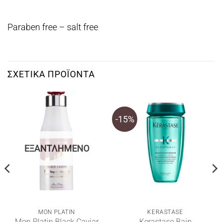
Paraben free – salt free
ΣΧΕΤΙΚΆ ΠΡΟΪΌΝΤΑ
-15%
ΕΞΑΝΤΛΗΜΈΝΟ
MON PLATIN
KERASTASE
Mon Platin Black Caviar
Kerastase Bain