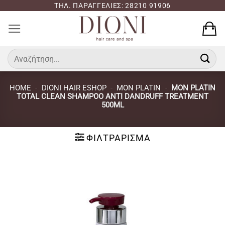
Μετάβαση
ΤΗΛ. ΠΑΡΑΓΓΕΛΙΕΣ: 28210 91906
στο
περιεχόμενο
Αναζήτηση
για:
HOME
-
DIONI HAIR ESHOP
-
MON PLATIN
-
MON PLATIN
TOTAL CLEAN SHAMPOO ANTI DANDRUFF TREATMENT
500ML
ΦΙΛΤΡΆΡΙΣΜΑ