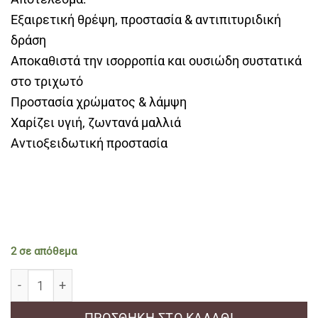
Εξαιρετική θρέψη, προστασία & αντιπιτυριδική
δράση
Αποκαθιστά την ισορροπία και ουσιώδη συστατικά
στο τριχωτό
Προστασία χρώματος & λάμψη
Χαρίζει υγιή, ζωντανά μαλλιά
Αντιοξειδωτική προστασία
2 σε απόθεμα
Mon platin Total Clean Shampoo Anti Dandruff Treatme
ΠΡΟΣΘΉΚΗ ΣΤΟ ΚΑΛΆΘΙ