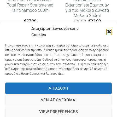
Total Repair Straightened
Extentioniste Σαμπουάν
Hair Shampoo 500ml
για πιο Μακριά Δυνατά
Μαλλιά 250ml
Original
Η
€
27,00
€
26,00
€
22,00
υσα
price
τρέχουσ
Διαχείριση Συγκατάθεσης
was:
τιμή
€26,00.
είναι:
Cookies
€22,00.
Dioni Hair Care
, Ζυμβρακάκηδων 33
, τηλ 28210
Για να παρέχουμε την καλύτερη εμπειρία, χρησιμοποιούμε τεχνολογίες
όπως cookies για την αποθήκευση ή/και την πρόσβαση σε πληροφορίες
91906
συσκευών. Η συγκατάθεση σε αυτές τις τεχνολογίες θα επιτρέψει σε
εμάς να επεξεργαστούμε δεδομένα όπως συμπεριφορά περιήγησης ή
Dioni Hair Spa
, Κ. Σφακιανάκη 5
, τηλ 28210 94712
μοναδικά αναγνωριστικά σε αυτόν τον ιστότοπο. Η μη συγκατάθεση ή η
ανάκληση της συγκατάθεσης, μπορεί να επηρεάσει αρνητικά αρνητικά
ορισμένες δυνατότητες και λειτουργίες.
Visa
MasterCard
Cash
Bank
Google
On
Transfer
Wallet
ΑΠΟΔΟΧΉ
ΤΡΟΠΟΙ ΠΛΗΡΩΜΗΣ
ΠΟΛΙΤΙΚΉ ΕΠΙΣΤΡΟΦΏΝ
Delivery
ΠΟΛΙΤΙΚΉ ΑΠΟΡΡΉΤΟΥ – COOKIES (ΕΕ)
ΔΕΝ ΑΠΟΔΈΧΟΜΑΙ
ΓΕΜΗ: 073757158000 - ΑΦΜ: 067139225 ΔΟΥ:ΧΑΝΙΩΝ
VIEW PREFERENCES
©2025
ΔΙΩΝΗ
. Powered by
OCS
eShop Development