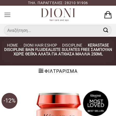
Μετάβαση
ΤΗΛ. ΠΑΡΑΓΓΕΛΙΕΣ: 28210 91906
στο
περιεχόμενο
Αναζήτηση
για:
HOME
-
DIONI HAIR ESHOP
-
DISCIPLINE
-
KERASTASE
DISCIPLINE BAIN FLUIDEALISTE SULFATES FREE ΣΑΜΠΟΥΆΝ
ΧΩΡΊΣ ΘΕΙΪΚΆ ΆΛΑΤΑ ΓΙΑ ΑΤΊΘΑΣΑ ΜΑΛΛΙΆ 250ML
ΦΙΛΤΡΆΡΙΣΜΑ
-12%