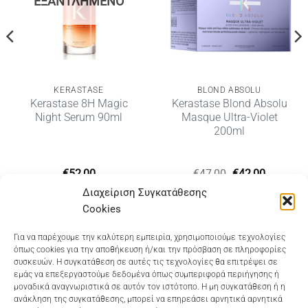
ΕΞΑΝΤΛΗΜΈΝΟ
KERASTASE
BLOND ABSOLU
Kerastase 8H Magic
Kerastase Blond Absolu
Night Serum 90ml
Masque Ultra-Violet
200ml
Original
Η
€
52,00
€
47,00
€
42,00
υσα
price
τρέχουσ
Διαχείριση Συγκατάθεσης
was:
τιμή
€47,00.
είναι:
Cookies
€42,00.
Dioni Hair Care
, Ζυμβρακάκηδων 33
, τηλ 28210
Για να παρέχουμε την καλύτερη εμπειρία, χρησιμοποιούμε τεχνολογίες
όπως cookies για την αποθήκευση ή/και την πρόσβαση σε πληροφορίες
91906
συσκευών. Η συγκατάθεση σε αυτές τις τεχνολογίες θα επιτρέψει σε
εμάς να επεξεργαστούμε δεδομένα όπως συμπεριφορά περιήγησης ή
Dioni Hair Spa
, Κ. Σφακιανάκη 5
, τηλ 28210 94712
μοναδικά αναγνωριστικά σε αυτόν τον ιστότοπο. Η μη συγκατάθεση ή η
ανάκληση της συγκατάθεσης, μπορεί να επηρεάσει αρνητικά αρνητικά