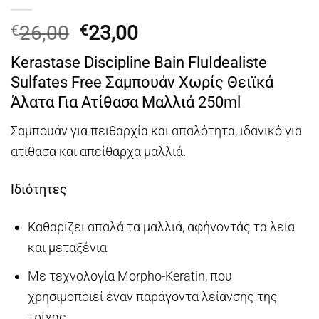
Original
Η
26,00
23,00
€
€
price
τρέχουσα
Kerastase Discipline Bain FluIdealiste
was:
τιμή
Sulfates Free Σαμπουάν Χωρίς Θειϊκά
€26,00.
είναι:
Άλατα Για Ατίθασα Μαλλιά 250ml
€23,00.
Σαμπουάν για πειθαρχία και απαλότητα, ιδανικό για
ατίθασα και απείθαρχα μαλλιά.
Ιδιότητες
Καθαρίζει απαλά τα μαλλιά, αφήνοντάς τα λεία
και μεταξένια
Με τεχνολογία Morpho-Keratin, που
χρησιμοποιεί έναν παράγοντα λείανσης της
τρίχας