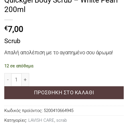
200ml
7,00
€
Scrub
Απαλή απολέπιση με το αγαπημένο σου άρωμα!
12 σε απόθεμα
Quickgel Body Scrub - White Pearl 200ml ποσότητα
ΠΡΟΣΘΉΚΗ ΣΤΟ ΚΑΛΆΘΙ
Κωδικός προϊόντος:
5200410664945
Κατηγορίες:
LAVISH CARE
,
scrab