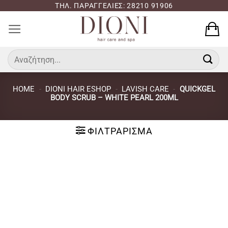
Μετάβαση
ΤΗΛ. ΠΑΡΑΓΓΕΛΙΕΣ: 28210 91906
στο
περιεχόμενο
Αναζήτηση
για:
HOME
-
DIONI HAIR ESHOP
-
LAVISH CARE
-
QUICKGEL
BODY SCRUB – WHITE PEARL 200ML
ΦΙΛΤΡΆΡΙΣΜΑ