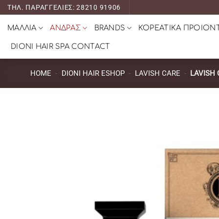
Μετάβαση
ΤΗΛ. ΠΑΡΑΓΓΕΛΙΕΣ: 28210 91906
στο
ΜΑΛΛΙΑ
ΑΝΔΡΑΣ
BRANDS
ΚΟΡΕΑΤΙΚΑ ΠΡΟΙΟΝ
περιεχόμενο
DIONI HAIR SPA CONTACT
HOME
-
DIONI HAIR ESHOP
-
LAVISH CARE
-
LAVISH 