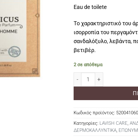
Eau de toilete
Το χαρακτηριστικό του ά
ισορροπία του περγαμόντ
σανδαλόξυλο, λεβάντα, π
βετιβέρ.
2 σε απόθεμα
Lavish Care Indicus 1 Eau
Π
Κωδικός προϊόντος:
52004106
Κατηγορίες:
LAVISH CARE
,
ΑΝ
ΔΕΡΜΟΚΑΛΛΥΝΤΙΚΑ
,
ΕΠΩΝΥΜ