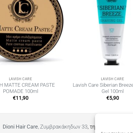
LAVISH CARE
LAVISH CARE
SH MATTE CREAM PASTE
Lavish Care Siberian Breez
POMADE 100ml
Gel 100ml
€
11,90
€
5,90
Dioni Hair Care
, Ζυμβρακάκηδων 33
, τηλ 28210 91906