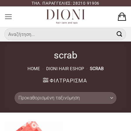
Μετάβαση
ΤΗΛ. ΠΑΡΑΓΓΕΛΙΕΣ: 28210 91906
στο
περιεχόμενο
Αναζήτηση
για:
scrab
HOME
-
DIONI HAIR ESHOP
-
SCRAB
ΦΙΛΤΡΆΡΙΣΜΑ