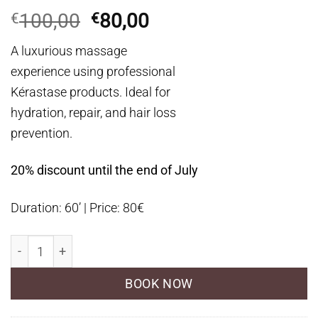
Original
Η
100,00
80,00
€
€
price
τρέχουσα
A luxurious massage
was:
τιμή
experience using professional
€100,00.
είναι:
Kérastase products. Ideal for
€80,00.
hydration, repair, and hair loss
prevention.
20% discount until the end of July
Duration: 60’ | Price: 80€
Luxury Spa Kérastase ποσότητα
BOOK NOW