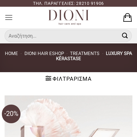
Μετάβαση
ΤΗΛ. ΠΑΡΑΓΓΕΛΙΕΣ: 28210 91906
στο
περιεχόμενο
Αναζήτηση
για:
HOME
-
DIONI HAIR ESHOP
-
TREATMENTS
-
LUXURY SPA
KÉRASTASE
ΦΙΛΤΡΆΡΙΣΜΑ
-20%