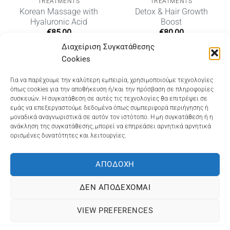
TREATMENTS
TREATMENTS
Korean Massage with
Detox & Hair Growth
Hyaluronic Acid
Boost
€
85,00
€
80,00
ουσα
Διαχείριση Συγκατάθεσης
Cookies
00.
Dioni Hair Care
, Ζυμβρακάκηδων 33
, τηλ 28210
Για να παρέχουμε την καλύτερη εμπειρία, χρησιμοποιούμε τεχνολογίες
όπως cookies για την αποθήκευση ή/και την πρόσβαση σε πληροφορίες
91906
συσκευών. Η συγκατάθεση σε αυτές τις τεχνολογίες θα επιτρέψει σε
εμάς να επεξεργαστούμε δεδομένα όπως συμπεριφορά περιήγησης ή
Dioni Hair Spa
, Κ. Σφακιανάκη 5
, τηλ 28210 94712
μοναδικά αναγνωριστικά σε αυτόν τον ιστότοπο. Η μη συγκατάθεση ή η
ανάκληση της συγκατάθεσης, μπορεί να επηρεάσει αρνητικά αρνητικά
ορισμένες δυνατότητες και λειτουργίες.
Visa
MasterCard
Cash
Bank
Google
On
Transfer
Wallet
ΑΠΟΔΟΧΉ
ΤΡΟΠΟΙ ΠΛΗΡΩΜΗΣ
ΠΟΛΙΤΙΚΉ ΕΠΙΣΤΡΟΦΏΝ
Delivery
ΠΟΛΙΤΙΚΉ ΑΠΟΡΡΉΤΟΥ – COOKIES (ΕΕ)
ΔΕΝ ΑΠΟΔΈΧΟΜΑΙ
ΓΕΜΗ: 073757158000 - ΑΦΜ: 067139225 ΔΟΥ:ΧΑΝΙΩΝ
VIEW PREFERENCES
©2025
ΔΙΩΝΗ
. Powered by
OCS
eShop Development
Engine