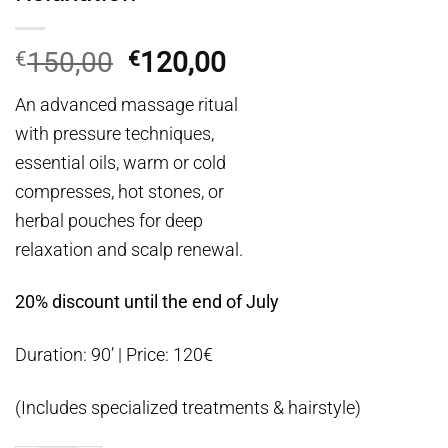
Original
Η
150,00
120,00
€
€
price
τρέχουσα
An advanced massage ritual
was:
τιμή
with pressure techniques,
€150,00.
είναι:
essential oils, warm or cold
€120,00.
compresses, hot stones, or
herbal pouches for deep
relaxation and scalp renewal.
20% discount until the end of July
Duration: 90’ | Price: 120€
(Includes specialized treatments & hairstyle)