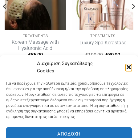
TREATMENTS
TREATMENTS
Korean Massage with
Luxury Spa Kérastase
Hyaluronic Acid
Original
Η
€
85,00
€
100,00
€
80,00
price
τρέχου
Διαχείριση Συγκατάθεσης
was:
τιμή
€100,00.
είναι:
Cookies
€80,00.
Dioni Hair Care
, Ζυμβρακάκηδων 33
, τηλ 28210
Για να παρέχουμε την καλύτερη εμπειρία, χρησιμοποιούμε τεχνολογίες
όπως cookies για την αποθήκευση ή/και την πρόσβαση σε πληροφορίες
91906
συσκευών. Η συγκατάθεση σε αυτές τις τεχνολογίες θα επιτρέψει σε
εμάς να επεξεργαστούμε δεδομένα όπως συμπεριφορά περιήγησης ή
Dioni Hair Spa
, Κ. Σφακιανάκη 5
, τηλ 28210 94712
μοναδικά αναγνωριστικά σε αυτόν τον ιστότοπο. Η μη συγκατάθεση ή η
ανάκληση της συγκατάθεσης, μπορεί να επηρεάσει αρνητικά αρνητικά
ορισμένες δυνατότητες και λειτουργίες.
Visa
MasterCard
Cash
Bank
Google
On
Transfer
Wallet
ΑΠΟΔΟΧΉ