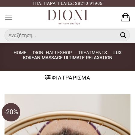
Μετάβαση
ΤΗΛ. ΠΑΡΑΓΓΕΛΙΕΣ: 28210 91906
στο
περιεχόμενο
Αναζήτηση
για:
HOME
-
DIONI HAIR ESHOP
-
TREATMENTS
-
LUX
KOREAN MASSAGE ULTIMATE RELAXATION
ΦΙΛΤΡΆΡΙΣΜΑ
-20%