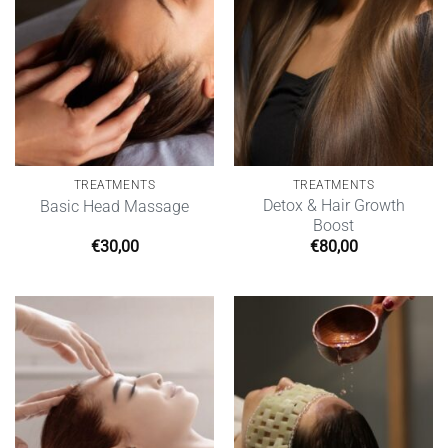
TREATMENTS
TREATMENTS
Detox & Hair Growth
Basic Head Massage
Boost
€
30,00
€
80,00