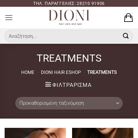
Μετάβαση
ΤΗΛ. ΠΑΡΑΓΓΕΛΙΕΣ: 28210 91906
στο
περιεχόμενο
Αναζήτηση
για:
TREATMENTS
HOME
-
DIONI HAIR ESHOP
-
TREATMENTS
ΦΙΛΤΡΆΡΙΣΜΑ