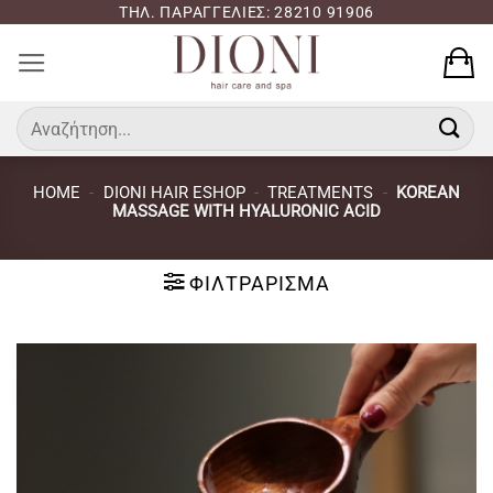
Μετάβαση
ΤΗΛ. ΠΑΡΑΓΓΕΛΙΕΣ: 28210 91906
στο
περιεχόμενο
Αναζήτηση
για:
HOME
-
DIONI HAIR ESHOP
-
TREATMENTS
-
KOREAN
MASSAGE WITH HYALURONIC ACID
ΦΙΛΤΡΆΡΙΣΜΑ