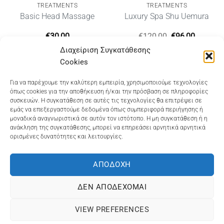
TREATMENTS
TREATMENTS
Basic Head Massage
Luxury Spa Shu Uemura
Original
Η
€
30,00
€
120,00
€
96,00
ουσα
price
τρέχου
Διαχείριση Συγκατάθεσης
was:
τιμή
€120,00.
είναι:
Cookies
00.
€96,00.
Dioni Hair Care
, Ζυμβρακάκηδων 33
, τηλ 28210
Για να παρέχουμε την καλύτερη εμπειρία, χρησιμοποιούμε τεχνολογίες
όπως cookies για την αποθήκευση ή/και την πρόσβαση σε πληροφορίες
91906
συσκευών. Η συγκατάθεση σε αυτές τις τεχνολογίες θα επιτρέψει σε
εμάς να επεξεργαστούμε δεδομένα όπως συμπεριφορά περιήγησης ή
Dioni Hair Spa
, Κ. Σφακιανάκη 5
, τηλ 28210 94712
μοναδικά αναγνωριστικά σε αυτόν τον ιστότοπο. Η μη συγκατάθεση ή η
ανάκληση της συγκατάθεσης, μπορεί να επηρεάσει αρνητικά αρνητικά
ορισμένες δυνατότητες και λειτουργίες.
Visa
MasterCard
Cash
Bank
Google
On
Transfer
Wallet
ΑΠΟΔΟΧΉ
ΤΡΟΠΟΙ ΠΛΗΡΩΜΗΣ
ΠΟΛΙΤΙΚΉ ΕΠΙΣΤΡΟΦΏΝ
Delivery
ΠΟΛΙΤΙΚΉ ΑΠΟΡΡΉΤΟΥ – COOKIES (ΕΕ)
ΔΕΝ ΑΠΟΔΈΧΟΜΑΙ
ΓΕΜΗ: 073757158000 - ΑΦΜ: 067139225 ΔΟΥ:ΧΑΝΙΩΝ
VIEW PREFERENCES
©2025
ΔΙΩΝΗ
. Powered by
OCS
eShop Development