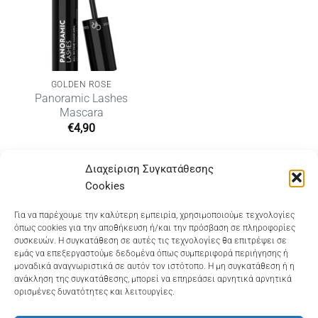
GOLDEN ROSE
Panoramic Lashes
Mascara
€
4,90
Διαχείριση Συγκατάθεσης
Cookies
Dioni Hair Care
, Ζυμβρακάκηδων 33
, τηλ 28210
Για να παρέχουμε την καλύτερη εμπειρία, χρησιμοποιούμε τεχνολογίες
όπως cookies για την αποθήκευση ή/και την πρόσβαση σε πληροφορίες
91906
συσκευών. Η συγκατάθεση σε αυτές τις τεχνολογίες θα επιτρέψει σε
εμάς να επεξεργαστούμε δεδομένα όπως συμπεριφορά περιήγησης ή
Dioni Hair Spa
, Κ. Σφακιανάκη 5
, τηλ 28210 94712
μοναδικά αναγνωριστικά σε αυτόν τον ιστότοπο. Η μη συγκατάθεση ή η
ανάκληση της συγκατάθεσης, μπορεί να επηρεάσει αρνητικά αρνητικά
ορισμένες δυνατότητες και λειτουργίες.
Visa
MasterCard
Cash
Bank
Google