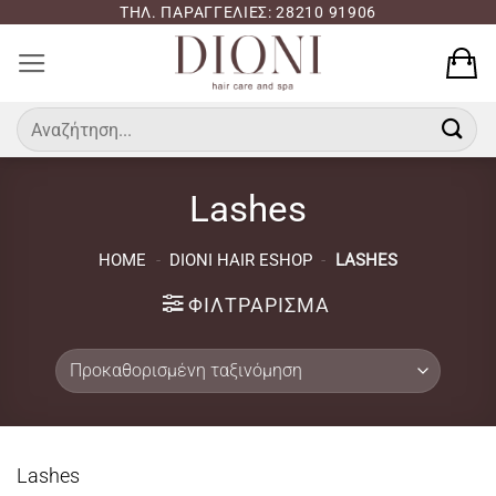
Μετάβαση
ΤΗΛ. ΠΑΡΑΓΓΕΛΙΕΣ: 28210 91906
στο
περιεχόμενο
Αναζήτηση
για:
Lashes
HOME
-
DIONI HAIR ESHOP
-
LASHES
ΦΙΛΤΡΆΡΙΣΜΑ
Lashes