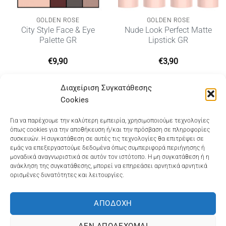
GOLDEN ROSE
GOLDEN ROSE
City Style Face & Eye
Nude Look Perfect Matte
Palette GR
Lipstick GR
€
9,90
€
3,90
α
Διαχείριση Συγκατάθεσης
Cookies
Dioni Hair Care
, Ζυμβρακάκηδων 33
, τηλ 28210
Για να παρέχουμε την καλύτερη εμπειρία, χρησιμοποιούμε τεχνολογίες
όπως cookies για την αποθήκευση ή/και την πρόσβαση σε πληροφορίες
91906
συσκευών. Η συγκατάθεση σε αυτές τις τεχνολογίες θα επιτρέψει σε
εμάς να επεξεργαστούμε δεδομένα όπως συμπεριφορά περιήγησης ή
Dioni Hair Spa
, Κ. Σφακιανάκη 5
, τηλ 28210 94712
μοναδικά αναγνωριστικά σε αυτόν τον ιστότοπο. Η μη συγκατάθεση ή η
ανάκληση της συγκατάθεσης, μπορεί να επηρεάσει αρνητικά αρνητικά
ορισμένες δυνατότητες και λειτουργίες.
Visa
MasterCard
Cash
Bank
Google
On
Transfer
Wallet
ΑΠΟΔΟΧΉ
ΤΡΟΠΟΙ ΠΛΗΡΩΜΗΣ
ΠΟΛΙΤΙΚΉ ΕΠΙΣΤΡΟΦΏΝ
Delivery
ΠΟΛΙΤΙΚΉ ΑΠΟΡΡΉΤΟΥ – COOKIES (ΕΕ)